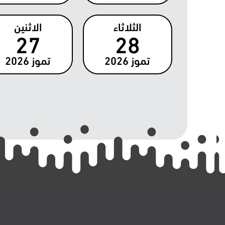
الثلاثاء
الاثنين
27
28
تموز
2026
تموز
2026