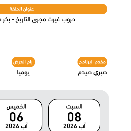
عنوان الحلقة
حروب غيرت مجرى التاريخ - بكر 
مقدم البرنامج
ايام العرض
صبري صيدم
يوميا
السبت
الخميس
06
08
آب
2026
آب
2026