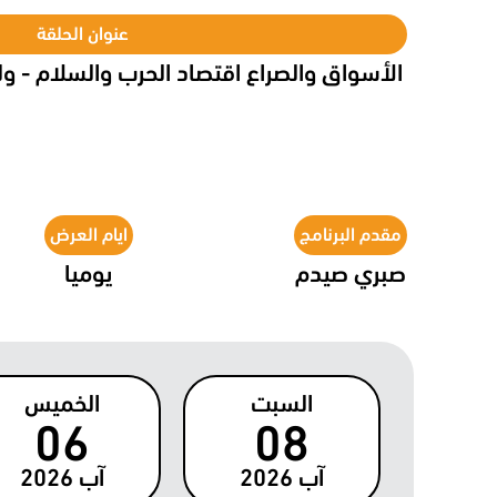
عنوان الحلقة
الأسواق والصراع اقتصاد الحرب والسلام - ول
مقدم البرنامج
ايام العرض
صبري صيدم
يوميا
السبت
الخميس
06
08
آب
2026
آب
2026