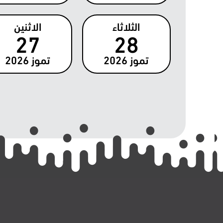
الثلاثاء
الاثنين
27
28
تموز
2026
تموز
2026