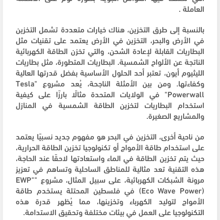
العاملة .
بالنسبة إلى طرق التخزين، هناك خيارات متعددة تشمل التخزين
في الأرض والبحر، التخزين في الأرض يعتمد على تقنيات مثل
البطاريات القابلة لإعادة الشحن، والتي تخزن الطاقة الكهربائية
الناتجة عن الألواح الشمسية. البطاريات المتطورة، مثل بطاريات
الليثيوم أيون، تعتبر أحد الحلول الأساسية بفضل قدرتها العالية
وكفاءتها. ومن بين الأمثلة الناجحة، يُعد مشروع "Tesla
Powerwall" في الولايات المتحدة مثالًا بارزًا على كيفية
استخدام البطاريات لتخزين الطاقة الشمسية في المنازل
والمشاريع الصغيرة.
من ناحية أخرى، التخزين في البحر هو مفهوم جديد نسبيًا يعتمد
على استخدام طاقة الأمواج أو تكنولوجيا تخزين الطاقة الحرارية،
حيث يتم تخزين الطاقة في الماء واستعادتها لاحقًا عند الحاجة،
هذه التقنية تعد مثالية للمناطق الساحلية وتساهم في تعزيز
مرونة الشبكات الكهربائية، على سبيل المثال، مشروع "EWP"
(Eco Wave Power) في فلسطين المحتلة يستخدم طاقة
الأمواج لتوليد الكهرباء وتخزينها، مما يُظهر قدرة هذه
التكنولوجيا على العمل في بيئات مختلفة وتحقيق الاستدامة.