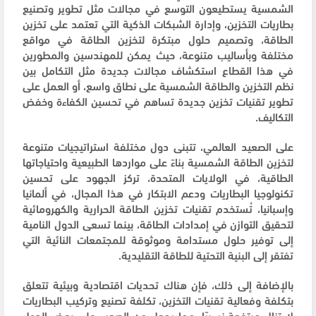
الشمسية يستطيعون التوسع في مجالات مثل تطوير وتصنيع
بطاريات التخزين، وإدارة الشبكات الذكية التي تعتمد على تخزين
الطاقة، وتصميم حلول مبتكرة لتخزين الطاقة في مواقع
مختلفة وبأساليب متنوعة، حيث يمكن للمهندسين والمطورين
في هذا القطاع استكشاف مجالات جديدة مثل التكامل بين
نظم التخزين والطاقة الشمسية على نطاق واسع، أو العمل على
تطوير تقنيات تخزين جديدة تساهم في تحسين الكفاءة وخفض
التكاليف.
على الصعيد العالمي، تتبنى دول مختلفة استراتيجيات متنوعة
لتخزين الطاقة الشمسية بناءً على مواردها الطبيعية واحتياجاتها
الطاقية، في الولايات المتحدة، تركز الجهود على تحسين
تكنولوجيا البطاريات ودعم الابتكار في هذا المجال، في ألمانيا
وإسبانيا، تُستخدم تقنيات تخزين الطاقة الحرارية والكهرومائية
لتحقيق التوازن في إمدادات الطاقة، بينما تسعى الدول النامية
إلى توفير حلول مستدامة وموثوقة للمجتمعات النائية التي
تفتقر إلى البنية التحتية للطاقة التقليدية.
بالإضافة إلى ذلك، فإن هناك تحديات اقتصادية وبيئية تتعلق
بتكلفة وفعالية تقنيات التخزين، تكلفة تصنيع وتركيب البطاريات
لا تزال مرتفعة نسبيًا، مما يجعل من الصعب على بعض الدول