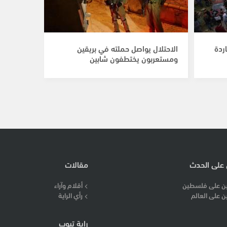
ردة
الاحتلال يواصل حملته في بريقين
ومستعربون يختطفون شابين
 على الحدث
مقالات
ن على فلسطين
أقلام وآراء
ن على العالم
رأي الراية
راية تيوب