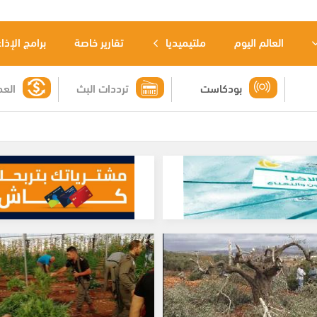
العالم اليوم
ملتيميديا
تقارير خاصة
برامج الإذا
بودكاست
ترددات البث
العم