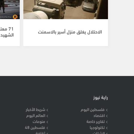
71 مع
الاحتلال يغلق منزل أسير بالاسمنت
الشهيد ج
راية نيوز
فلسطين اليوم
شريط الأخبار
اقتصاد
العالم اليوم
تقارير خاصة
منوعات
تكنولوجيا
فلسطين 48
الشتات
ثقافة