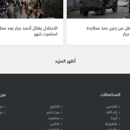
تقل من جنين منذ مطاردة
الاحتلال يغتال أحمد جرار بعد مطا
رار
استمرت شهر
أظهر المزيد
المحافظات
عين
القدس
الخليل
عي
رام الله
بيت لحم
عي
أريحا
سلفيت
قلقيلية
نابلس
طوباس
طولكرم