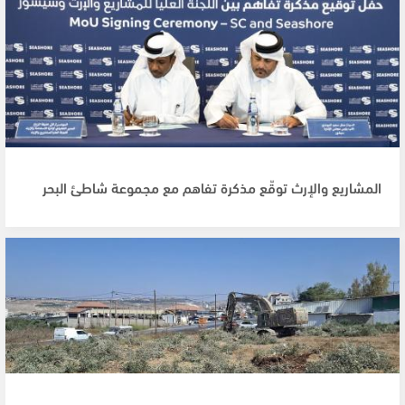
المشاريع والإرث توقّع مذكرة تفاهم مع مجموعة شاطئ البحر