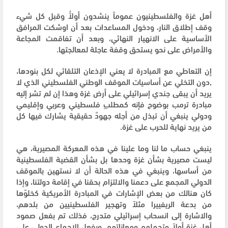
أهل غزة والفلسطينيون عموماً ينشدون أولاًُ وقبل كل شيء
وقف إطلاق النار، ودخول المساعدات بعد أن اوشكت المرافق
الأساسية على الانهيار النهائي، وبعد أن تفاقمت المجاعة
والأمراض على نحو يستحق وقفة عاجلة لمعالجتها.
إن التعاطي مع المبادرة لا يعني الإذعان التلقائي لكل بنودها،
,دون التخلي عن أساسيات الموقف الوطني الفلسطيني الذي لا
يريد أن يبقى جندي إسرائيلي على أرض غزة وهذا إن لم تشر إليه
مبادرة ترمب بوضوح فإنه كمطلبٍ فلسطيني وعربي وإقليمي
ودولي ينبغي أن تبذل من أجله جهودٌ حقيقية يشارك فيها كل
من يريد نهاية للحرب على غزة.
ينبغي حساب ما لنا وما علينا في هذه المعركة المصيرية، هي
ليست مصيرية بشأن غزة وحدها بل بشأن القضية الفلسطينية
من أساسها، وينبغي في هذه الحالة أن لا نستهين بالموقف
الدولي المجمع على دعمنا والالتزام بحقنا في إقامة دولتنا، وإذا
كان هنالك من بعض الإشارات في المبادرة الأمريكية كخلوّها
من بدعة الريفييرا مثلاً وتهجير الفلسطينيين من بلدهم،
والاشارة إلى انسحاب إسرائيلي متدرج، فذلك تم بفعل صمود
أهل غزة أولاً وتحملهم ومعاناتهم، وبفعل الإجماع الدولي على