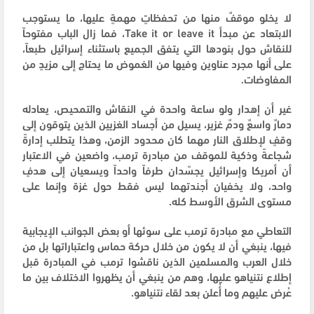
لا يخلو موقفٌ منها من تحفظاتٍ مهمةٍ عليها، ما يستوجب
الابتعاد عن مبدأ Take it or leave it، فما زال الباب مفتوحاً
للنقاش حول بنودها التي يتفق الجميع باستثناء إسرائيل طبعاً،
على أنها مجرد عناوين وفيها من الغموض ما يحتاج إلى مزيدٍ من
المفاوضات.
غير أن إهدار ولو ساعة واحدة في النقاش والتمحيص، يعادله
دمارٌ واسعٌ ودمٌ غزير، يسيل من أجساد الغزيين الذين يتوقون إلى
وقفٍ لإطلاق النار مهما كان محدود الزمن، وهذا يتطلب إدارةً
شجاعةً وذكية للموقف من مبادرة ترمب، واضعين في الاعتبار
أن أمريكا وإسرائيل يجسّدان طرفاً واحداً ويسعيان إلى هدفٍ
واحد، ولا يخفيان أجندتهما ليس فقط حول غزة وإنما على
مستوى الشرق الأوسط كله.
التعاطي مع مبادرة ترمب على سوئها أو بعض الجوانب الإيجابية
فيها، ينبغي أن لا يكون من خلال حركة حماس واعتباراتها بل من
خلال العرب والمسلمين الذين ناقشوا ترمب في المبادرة قبل
إطلاع نتنياهو عليها، وهم من ينبغي أن يظهروا الاختلاف بين ما
عُرض عليهم وما أُعلن بعد لقاء نتنياهو.