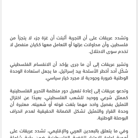
وتشدد عريقات على أن التجربة أثبتت أن غزة جزء لا يتجزأ من
فلسطين، وأن محاولات عزلها أو التعامل معها ككيان منفصل لا
تخدم سوى الاحتلال.
وتشير عريقات إلى أن ما جرى يؤكد أن الانقسام الفلسطيني
شكّل أحد أخطر الأسلحة بيد إسرائيل، ما يجعل استعادة الوحدة
الوطنية ضرورة وجودية لا مجرد خيار سياسي.
وتدعو عريقات إلى إعادة تفعيل دور منظمة التحرير الفلسطينية
كممثل شرعي ووحيد للشعب الفلسطيني، بعيدًا عن اختزال
التمثيل بفصيل واحد مهما بلغت قوته أو شعبيته، معتبرة أن
وحدة القرار والتمثيل تشكل الضمانة الحقيقية لعدم انحراف
البوصلة الوطنية.
وفي ما يتعلق بالبعدين العربي والإقليمي، تشدد عريقات على
أهمية إعادة الاعتبار للقضية الفلسطينية ضمن رؤية شاملة