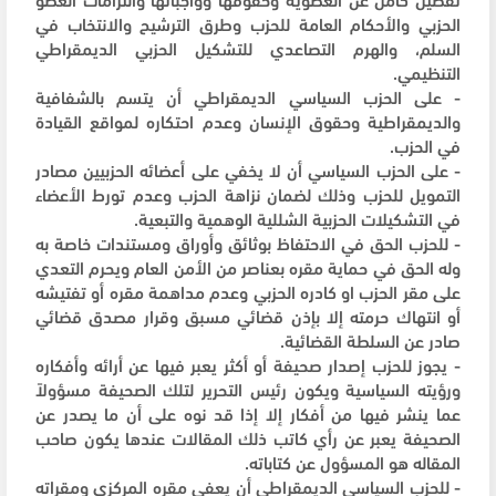
الحزبي والأحكام العامة للحزب وطرق الترشيح والانتخاب في
السلم، والهرم التصاعدي للتشكيل الحزبي الديمقراطي
التنظيمي.
- على الحزب السياسي الديمقراطي أن يتسم بالشفافية
والديمقراطية وحقوق الإنسان وعدم احتكاره لمواقع القيادة
في الحزب.
- على الحزب السياسي أن لا يخفي على أعضائه الحزبيين مصادر
التمويل للحزب وذلك لضمان نزاهة الحزب وعدم تورط الأعضاء
في التشكيلات الحزبية الشللية الوهمية والتبعية.
- للحزب الحق في الاحتفاظ بوثائق وأوراق ومستندات خاصة به
وله الحق في حماية مقره بعناصر من الأمن العام ويحرم التعدي
على مقر الحزب او كادره الحزبي وعدم مداهمة مقره أو تفتيشه
أو انتهاك حرمته إلا بإذن قضائي مسبق وقرار مصدق قضائي
صادر عن السلطة القضائية.
- يجوز للحزب إصدار صحيفة أو أكثر يعبر فيها عن أرائه وأفكاره
ورؤيته السياسية ويكون رئيس التحرير لتلك الصحيفة مسؤولاً
عما ينشر فيها من أفكار إلا إذا قد نوه على أن ما يصدر عن
الصحيفة يعبر عن رأي كاتب ذلك المقالات عندها يكون صاحب
المقاله هو المسؤول عن كتاباته.
- للحزب السياسي الديمقراطي أن يعفى مقره المركزي ومقراته