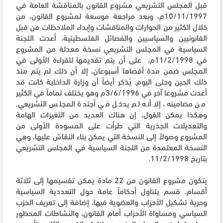
قبل المجلس التشريعي مشروع القانون بالمناقشة العامة في
10/11/1997م، وبعد مراجعة موسعة لمشروع القانون، من
خلال الكثير من الحوارات والمناقشات وإبداء الملاحظات من قبل
القانونيين والسياسيين والفصائل الفلسطينية، أعدت اللجنة
السياسية في المجلس التشريعي نسخة معدلة من المشروع
في 11/2/1998م، على أن يتم تقديمها للقراءة الأولى في
المجلس ضمن مدة أقصاها أسبوعان، إلا أن ذلك لم يتم منذ
ذلك الحين وحتى اليوم. يُذكر أيضاً أن وزارة الداخلية كانت قد
أعدت مشروعا ًآخر في 3/6/1996م وهو يختلف تماماً في الكثير
من مضامينه، إلا أنه لم يدخل في أجندة المجلس التشريعي.
وهكذا يمكن القول، إن هناك العديد من التغيرات الهامة
والتعديلات الجذرية التي طرأت على المسودة الأولى من
المشروع وصولاً إلى النسخة التي يمكن بناء النقاش عليها، وهي
النسخة المعتمدة من اللجنة السياسية في المجلس التشريعي
بتاريخ 11/2/1998.
يتكون مشروع القانون من 22 مادة يمكن تقسيمها إلى ثلاثة
أقسام. قسم يتناول أحكاماً عامة حول التعددية السياسية
وحرية تشكيل الأحزاب والعضوية فيها، إضافة إلى تعريف الحزب
السياسي ومساواة الأحزاب أمام القانون، والنشاطات المحظور