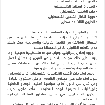
• الجبهة العربية الفلسطينية
• المبادرة الوطنية الفلسطينية
• حزب الشعب الفلسطيني
• جبهة النضال الشعبي الفلسطيني
• الطريق الثالث (فلسطين)
التنظيم القانوني للأحزاب السياسية الفلسطينية:
التنظيم القانوني للأحزاب السياسية في فلسطين هو من
المسائل الشائكة من الناحية القانونية والسياسية، حيث يلحظ
عدم التنظيم القانوني الكافي للمسألة بسبب:
· وجود إحتلال إسرائيلي، وغياب سيادة فلسطينية حقيقية، وما
يترتب على ذلك من خشية كثير من القوى والفصائل العمل
ضمن قالب الحزب السياسي لما لذلك من استحقاقات تتعلّق
بعلنية العضوية وكشف مصادر التمويل وغيرها.
· وجود امتدادات لأغلب التنظيمات الفلسطينية خارج فلسطين،
سواء امتدادات على مستوى القاعدة أم على مستوى القيادة،
ومن شأن سن قانون أحزاب سياسية تعقيد الأوضاع الداخلية
والهيكليات التنظيمية لهذه التنظيمات. فأي قانون أحزاب
سيكون له تطبيق في نطاق مناطق السلطة الوطنية
الفلسطينية فقط.
· وجود منظّمة التحرير الفلسطينية ووجود فصائل معترف بها