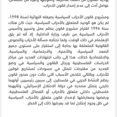
عوامل أدت إلى عدم إصدار قانون الاحزاب.
ومشروع قانون الأحزاب السياسية بصيغته النهائية لسنة 1998،
لم يكن هو الوحيد المتعلق بالأحزاب السياسية، حيث كان هناك
سنة 1996 اقتراح مشروع قانون ينظم عمل وتسيير وتأسيس
الأحزاب السياسية من طرف وزارة الداخلية، إلا أنه لم يلق
الإهتمام في ذلك الوقت، ولما تحتاجه مسألة الأحزاب والنصوص
القانونية المتعلقة بها بحاجة إلى استقرار على مستوى جميع
الصعد السياسية، والأمنية، والاجتماعية، والسياسية،
والاقتصادية كذلك، هذا إلى جانب اجتهادات العديد من مراكز
الدراسات الفلسطينية ورجال القانون والسياسية في وضع
العديد من مقترحات تتمثل في مسودات لمشاريع قوانين
للأحزاب. وبالتالي تتلخص الأسباب التي حالت دون صدور قانون
ينظم النشاط الحزبي في فلسطين، إلى سببين رئيسيين، أولهما
خارجي يتمثل مصدره في دولة الاحتلال الإسرائيلي، وثانيهما
فلسطيني داخلي متعلق بالأحزاب أو الفصائل الفلسطينية،
ورفضها ومعارضتها لإصدار قانون متعلق بالأحزاب السياسية
في ظل وجود إحتلال لما قد يعرضها ذلك إلى الخطر.