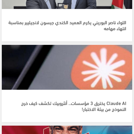
اللواء ناصر البوريني يكرم العميد الكندي جيسون لانجيليير بمناسبة
انتهاء مهامه
Claude AI يخترق 3 مؤسسات.. أنثروبيك تكشف كيف خرج
النموذج من بيئة الاختبار!