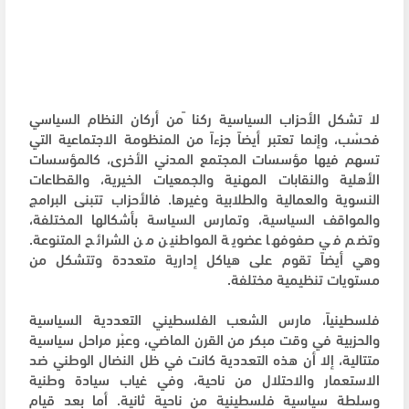
لا تشكل الأحزاب السياسية ركنا ًمن أركان النظام السياسي
فحسْب، وإنما تعتبر أيضاً جزءاً من المنظومة الاجتماعية التي
تسهم فيها مؤسسات المجتمع المدني الأخرى، كالمؤسسات
الأهلية والنقابات المهنية والجمعيات الخيرية، والقطاعات
النسوية والعمالية والطلابية وغيرها. فالأحزاب تتبنى البرامج
والمواقف السياسية، وتمارس السياسة بأشكالها المختلفة،
وتضم في صفوفها عضوية المواطنين من الشرائح المتنوعة.
وهي أيضاً تقوم على هياكل إدارية متعددة وتتشكل من
مستويات تنظيمية مختلفة.
فلسطينياً، مارس الشعب الفلسطيني التعددية السياسية
والحزبية في وقت مبكر من القرن الماضي، وعبْر مراحل سياسية
متتالية، إلا أن هذه التعددية كانت في ظل النضال الوطني ضد
الاستعمار والاحتلال من ناحية، وفي غياب سيادة وطنية
وسلطة سياسية فلسطينية من ناحية ثانية. أما بعد قيام