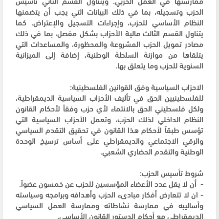
ممارستها في العمل الحزبي. ويتناول القسم الثاني تأسيس
الحزب وتسجيله، بما في ذلك البيانات التي يجب أن يتضمنها
النظام الأساسي للحزب، وإجراءات التسجيل والإعتراض. كما
يتناول القسم الثالث مالية الأحزاب بشكل مفصل، بما في ذلك
مصادر تمويل الحزب المشروعة والمحظورة، والمساعدات التي
يتلقاها من موازنة السلطة الوطنية، إضافة إلى الميزانية
السنوية للحزب وما يتعلق بها.
الاحزاب السياسية وفق القوانين الفلسطينية:
للفلسطينيين الحق في تأليف الأحزاب السياسية الديمقراطية،
ولكل فلسطيني الحق بالانتماء لأي حزب وفقاً لأحكام القانون
النظام الداخلي لذلك الحزب، وتعمل الأحزاب السياسية التي
تؤسس طبقاً لأحكام هذا القانون في تحقيق التقدم السياسي
والرقي الاجتماعي والديمقراطي على أساس ترسيخ الوحدة
الوطنية والتقدم الحضاري الشعبي.
شروط تأسيس الحزب:
- أن لا يقل عدد الأعضاء المؤسسين للحزب عن خمسون عضواً.
- ان لا تتعارض أفكار مبادىء الحزب وأهدافه وبرامجه وسياسته
وأساليبه في ممارسة نشاطاته وممارسة العمل السياسي
الديمقراطي مع أحكام الدستور القانون الأساسي.