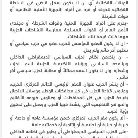
الهيئات القضائية أي ان لا يكون يعمل قاضي في السلطة
القضائية للدولة أو فرد من أفراد الأجهزة الأمنية النظامية أو
قوات الشرطة.
-يحرم على أفراد الأجهزة الأمنية وقوات الشرطة أو مجندي
الأمن العام أو القوات المسلحة ممارسة النشاطات الحزبية
مهما كانت قيمة تلك النشاطات.
- ان لا يكون العضو المؤسس للحزب عضو في حزب سياسي أو
تنظيم آخر قائم ولم يحل.
- ان يتضمن نظام الحزب السياسي الديمقراطي الداخلي
وبرنامجه السياسي ورؤيته التنظيمية الحزبية اسم الحزب
وشعاره، وان لا يكون اسمه مماثلاً أو مطابقاً لحزب سياسي أخر
قائم .
- أن ينشر الحزب عنوان المقر الرئيسي الدائم المركزي للحزب،
وعناوين قيادة الحزب في كل محافظات الوطن ووسائل الاتصال
بقيادة الحزب في كل المحافظات أو وعناوين فروعه الأقاليم
والمواقع التنظيمية التي ينشط فيها الحزب ويعمل على تحقيق
رؤية الحزب.
- ألا يكون مقر الحزب المركزي ضمن مؤسسة عامه أو خاصة أو
خيرية أو دينية أو تعليمية أو إنتاجية أو خدماتيه عامة.
-على الحزب السياسي الديمقراطي أن يظهر في نظامه الداخلي
تفصيل كامل عن العضوية وحقوقها وواجباتها والتزامات العضو