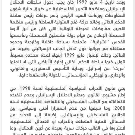
وبعد تاريخ 4 مايو 1999 كان يجب دخول سلطات الاحتلال
الإسرائيلي ومنظمة التحرير الفلسطينية عن طريق دائرة شؤون
المفاوضات وبزعامة السيد الرئيس ياسر عرفات رئيس سلطة
الحكم الذاتي وقائد حركة فتح المتولية السلطة ورئيس منظمة
التحرير، مفاوضات المرحلة النهائية التي كان من ابرز آثارها
المحتملة الإعلان عن قيام دولة فلسطين المستقلة وعاصمتها
القدس "الشرقية"، متمتعة بسيادة داخلية وخارجية وحدود
مستقلة مع جيرانها دون تدخل الجانب الإسرائيلي وغيرها من
النتائج، وذلك لإعتبار مايو 1999 إنتهاء لمدة محددة مسبقاً،
تتولى فيها سلطة الحكم الذاتي إدارة الأراضي التي استلمتها
"حررت" من إسرائيل، وبداية التأسيس الدستوري، والقانوني،
والإداري، والهيكلي، المؤسساتي... للدولة والاستعداد لها.
بقي قانون الأحزاب السياسية الفلسطينية لسنة 1998، في
إطار مشروع القانون، ويعتبر الاحتلال الإسرائيلي وعدم تنفيذه
لاتفاقاته مع الجانب الفلسطيني والانتفاضة الفلسطينية لسنة
2000، وما سبقها من عدم استقرارا أمنى وسياسي، بين
الجانبين الفلسطيني والإسرائيلي، إضافة إلى العديد من
المسائل الأمنية المتعلقة بالأحزاب او الفصائل الفلسطينية،
لاعتبارها في الغالب حركات سرية بعيدة عن أعين الاحتلال، وما
يؤديه القانون من كشف عناصرها، وتمويلها وغيره من المسائل،