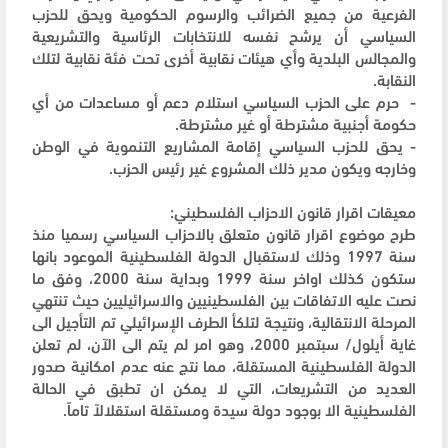
الفرعية من جميع الضرائب والرسوم الحكومية ويحق للحزب
السياسي أن يرشح نفسه للانتخابات الرئاسية والتشريعية
والمجالس البلدية وأي هيئات نقابية أخرى تحت فئة نقابية لتلك
النقابة.
- حرم على الحزب السياسي استلام دعم أو مساعدات من أي
حكومة أجنبية مشترطة أو غير مشترطة.
- يحق للحزب السياسي إقامة المشاريع التنموية في الوطن
وخارجه ويكون مدير ذلك المشروع غير رئيس الحزب.
معيقات اقرار قانون الاحزاب الفلسطيني:
طرح موضوع اقرار قانون متعلق بالاحزاب السياسي رسميا منذ
سنة 1997 وذلك لاستقبال الدولة الفلسطينية الموعود بانها
ستكون كذلك اواخر سنة 1999 وبداية سنة 2000، وفق ما
نصت عليه الاتفاقات بين الفلسطينيين والاسرائيليين حيث تنتهي
المرحلة الانتقالية، ونتيجة لتلكأ الطرف الإسرائيلي تم التأجيل الى
غاية أيلول/ سبتمبر 2000، وهو امر لم يتم الى الآن، لم تعلن
الدولة الفلسطينية المستقلة، مما نتج عنه عدم امكانية صدور
العديد من التشريعات، التي لا يمكن ان تطبق في الحالة
الفلسطينية الا بوجود دولة سيدة ومستقلة استقلالاً تاماً.