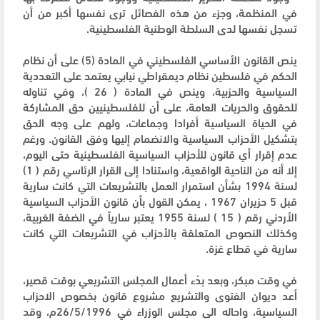
في المنظمة، وجزء من هذه الفصائل ترى نفسها أكبر من أن
تسجل نفسها لدى السلطة الوطنية الفلسطينية.
ينص القانون الأساسي الفلسطيني في المادة (5) على أن نظام
الحكم في فلسطين نظام ديمقراطي نيابي يعتمد على التعددية
السياسية والحزبية، وينص في المادة ( 26 )، وفي تناوله
للحقوق والحريات العامة، على أن للفلسطينيين حق المشاركة
في الحياة السياسية أفرادا وجماعات، ولهم على وجه الحق
بتشكيل الأحزاب السياسية والانضمام إليها وفق القانون. ورغم
عدم إقرار أي قانون للأحزاب السياسية الفلسطينية حتى اليوم،
إلا أنه من الناحية الواقعية، واستنادا إلى القرار الرئاسي رقم ( 1)
لسنة 1994 بشأن استمرار العمل بالتشريعات التي كانت سارية
قبل 5 حزيران 1967 ، يمكن القول بأن قانون الأحزاب السياسية
الأردني رقم ( 15 ) لسنة 1955 يعتبر سارياً في الضفة الغربية،
وكذلك النصوص المتعلقة بالأحزاب في التشريعات التي كانت
سارية في قطاع غزة.
في وقت مبكر، وبعد بدْء أعمال المجلس التشريعي بوقت قصير،
أعد ديوان الفتوى والتشريع مشروع قانون بخصوص الاحزاب
السياسية، واحاله الى مجلس الوزراء في 26/5/1996م، وقد