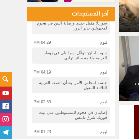
اليوم
04:34 PM
آخر المستجدات
سوريا: مقتل جندي وإصابة اثنين في هجوم
لمجهولين بدير الزور
اليوم
04:29 PM
جنوب لبنان: توغّل إسرائيلي في زوطر
الغربية وإقامة ساتر ترابي
اليوم
04:19 PM
جلسة لمجلس الأمن بشأن الضفة الغربية
الثلاثاء المقبل
ب
اليوم
02:33 PM
إصابتان في هجوم للمستوطنين على بيت
فوريك شرق نابلس
اليوم
01:23 PM
خاص| فرقة "أوف ستيج" تستعد لتقديم
العرض التراثي الفلسطيني "تراب وسما"