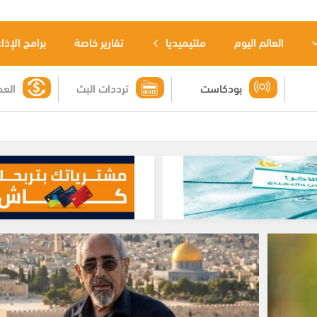
العالم اليوم
ملتيميديا
تقارير خاصة
برامج الإذا
بودكاست
ترددات البث
العم