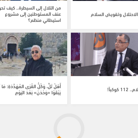
من التلال إلى السيطرة.. كيف تح
عنف المستوطنين إلى مشروع
لاحتلال وتقويض السلام
استيطاني منظم؟
أَهْلُ تَلٍّ، وَكُلُّ القُرَى المُهَدَّدَةِ: مَا ل
1 كوكباً!
يَبْقَوْا «وَحْدَنَ» بَعْدَ اليَوْمِ