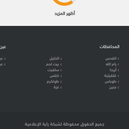
أظهر المزيد
المحافظات
عين
القدس
الخليل
عي
رام الله
بيت لحم
عي
أريحا
سلفيت
قلقيلية
نابلس
طوباس
طولكرم
جنين
غزة
جميع الحقوق محفوظة لشبكة راية الإعلامية