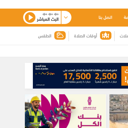
عة
اتصل بنا
البث المباشر
لات
أوقات الصلاة
الطقس
اليوم
05:45 PM
الضفة: 3488 اعتداءً للمستوطنين خلال 6
أشهر