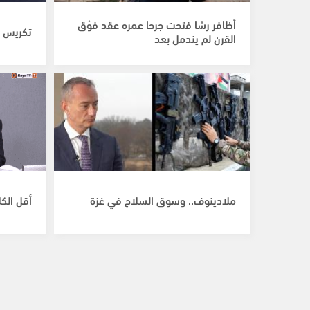
أظافر رشا فتحت جرحا عمره عقد فوْق
تكريس ا
القرن لم يندمل بعد
ملادينوف.. وسوق السلاح في غزة
أقل الكلام.. 12