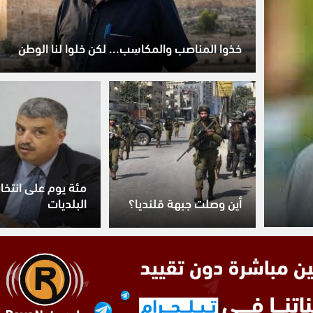
خذوا المناصب والمكاسِب... لكن خلوا لنا الوطن
مئة يوم على انتخا
أين وصلت جبهة قلنديا؟
البلديات