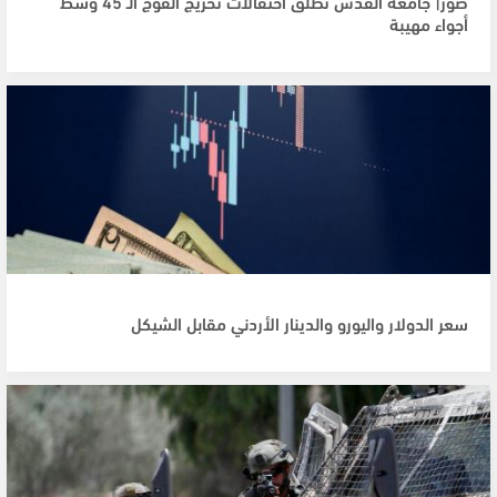
صور| جامعة القدس تطلق احتفالات تخريج الفوج الـ 45 وسط
أجواء مهيبة
سعر الدولار واليورو والدينار الأردني مقابل الشيكل