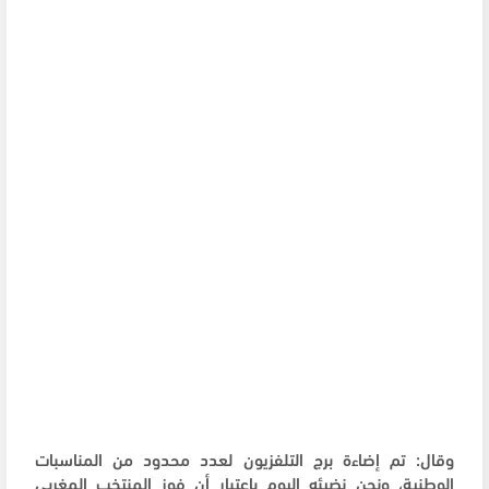
وقال: تم إضاءة برج التلفزيون لعدد محدود من المناسبات
الوطنية، ونحن نضيئه اليوم باعتبار أن فوز المنتخب المغربي