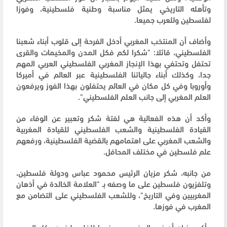
وتأهله التاريخي يمثل مناسبة وطنية فلسطينية، وفوزا
لفلسطين وللعرب جميعا.
وأضاف أن المنتخب المغربي أدخل الفرحة إلى قلوب أبناء شعبنا
الفلسطيني، قائلا: "شكرا لكم فكل المدن والمخيمات والقرى
تحتفل وتحتفي بهذا الإنجاز المغربي الفلسطيني العربي المهم
جدا، وكذلك أبناء جالياتنا الفلسطينية عبر العالم في أميركا
وأوروبا وفي كل مكان في العالم يحتفلون بهذا الفوز ويرفعون
العلم المغربي إلى جانب العلم الفلسطيني".
وأكد أن هذه الفعالية هي لفتة شكر وتعبير عن الوفاء من
القيادة الفلسطينية والشعب الفلسطيني للقيادة المغربية
والشعب المغربي على اهتمامهم بالقضية الفلسطينية، ورفعهم
علم فلسطين في مختلف المحافل.
من جانبه، شكر مزيان الرئيس محمود عباس ودولة فلسطين،
وتلفزيون فلسطين على ما وصفه بـ "العلامة الخالدة في أذهان
المغربيين وفي التاريخ"، وللشعب الفلسطيني على التضامن مع
المغرب في فوزها.
وأكد مزيان أن نصر المغرب يعد نصرا للفلسطينيين وكل العرب،