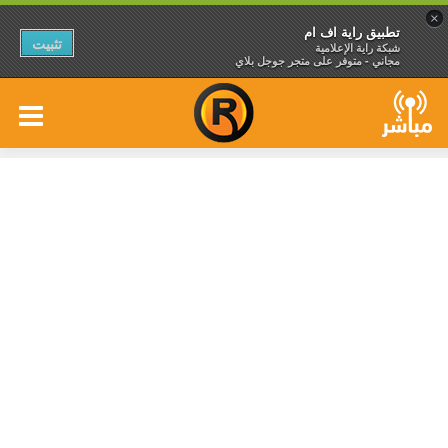
×
تطبيق راية اف ام
تثبيت
شبكة راية الإعلامية
مجاني - متوفر على متجر جوجل بلاي