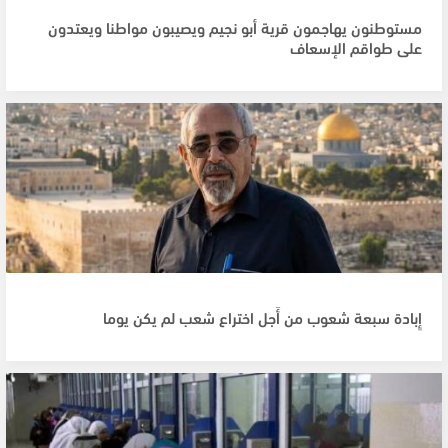
مستوطنون يهاجمون قرية أبو نجيم ويصيبون مواطنا ويعتدون
على طواقم الإسعاف
إِبادة سبعة شعوب من أَجل اختراع شعب لم يكن يوما