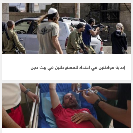
إصابة مواطنين في اعتداء للمستوطنين في بيت دجن