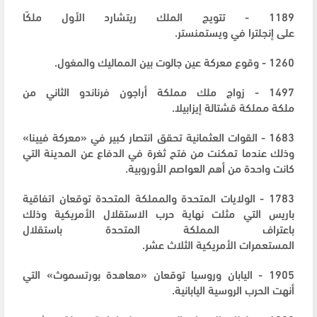
1189 - تتويج الملك ريتشارد الأول ملكًا
على إنجلترا في ويستمنستر.
1260 - وقوع معركة عين جالوت بين المماليك والمغول.
1497 - زواج ملك مملكة أراجون فرناندو الثاني من
ملكة مملكة قشتالة إيزابيلا.
1683 - القوات العثمانية تحقق انتصار كبير في «معركة فيينا»
وذلك عندما تمكنت من فتح ثغرة في الدفاع عن المدينة التي
كانت واحدة من أهم العواصم الأوروبية.
1783 - الولايات المتحدة والمملكة المتحدة توقعان اتفاقية
باريس التي مثلت نهاية حرب الاستقلال الأمريكية وذلك
باعتراف المملكة المتحدة باستقلال
المستعمرات الأمريكية الثلاث عشر.
1905 - اليابان وروسيا توقعان «معاهدة بورتسموث» التي
أنهت الحرب الروسية اليابانية.