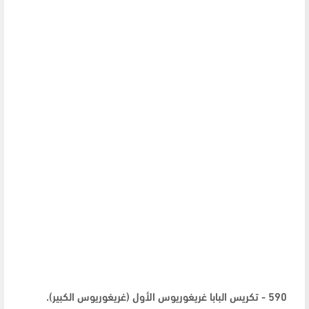
590 - تكريس البابا غريغوريوس الأول (غريغوريوس الكبير).