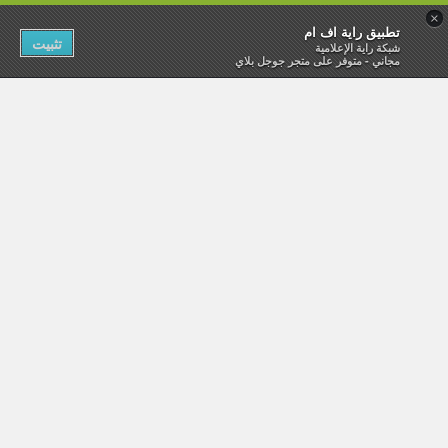
×
تطبيق راية اف ام
تثبيت
شبكة راية الإعلامية
مجاني - متوفر على متجر جوجل بلاي