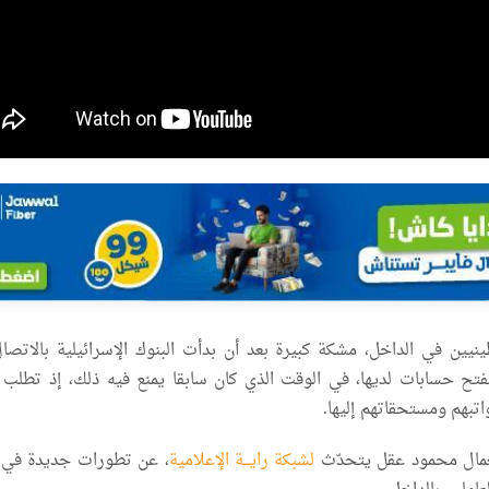
ينيين في الداخل، مشكة كبيرة بعد أن بدأت البنوك الإسرائيلية بالاتصا
فتح حسابات لديها، في الوقت الذي كان سابقا يمنع فيه ذلك، إذ تطلب ا
اتبهم ومستحقاتهم إليها.
عمال محمود عقل يتحدّث
لشبكة رايـــة الإعلامية
، عن تطورات جديدة في