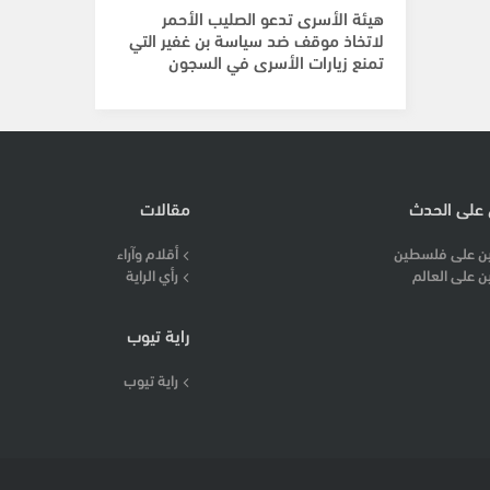
هيئة الأسرى تدعو الصليب الأحمر
لاتخاذ موقف ضد سياسة بن غفير التي
تمنع زيارات الأسرى في السجون
 على الحدث
مقالات
ن على فلسطين
أقلام وآراء
ن على العالم
رأي الراية
راية تيوب
راية تيوب