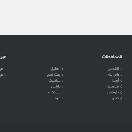
المحافظات
عين
القدس
الخليل
عي
رام الله
بيت لحم
عي
أريحا
سلفيت
قلقيلية
نابلس
طوباس
طولكرم
جنين
غزة