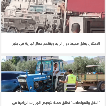
الاحتلال يغلق محيط دوار الزايد ويقتحم محال تجارية في جنين
"النقل والمواصلات" تطلق حملة لترخيص الجرارات الزراعية في