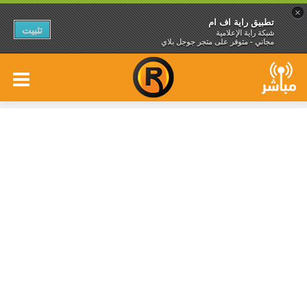
×
تطبيق راية اف ام
تثبيت
شبكة راية الإعلامية
مجاني - متوفر على متجر جوجل بلاي