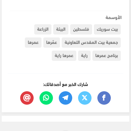
الأوسمة
بيت سوريك
فلسطين
البيئة
الزراعة
جمعية بيت المقدس التعاونية
عمّرها
عمرها
برنامج عمرها
راية
عمرها راية
شارك الخبر مع أصدقائك: