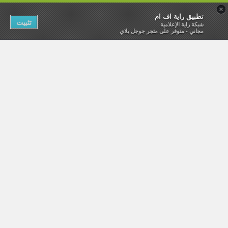
×
تطبيق راية اف ام
تثبيت
شبكة راية الإعلامية
مجاني - متوفر على متجر جوجل بلاي