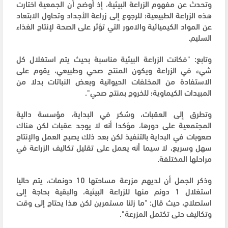
وتحدث عن مفهوم الزراعة البيئية، إذ أوضح أن الجمعية اختارت
هذه الزراعة الطبيعية؛ للرجوع إلى زراعة الأجداد وتحاول الابتعاد
عن المواد الكيميائية والامور التي تؤثر على الصحة لإنتاج الغذاء
السليم.
وتابع: "فكانت الزراعة البيئية مناسبة بحيث يتم استغلال كل
شيء في الزراعة ويكون المنتج صحي وطبيعي، يقوم على
الاستفادة من المخلفات الحيوانية وبعض النباتات بدلا من
المبيدات الكيماوية؛ للخروج بمنتج صحي".
وتطرق إلى العقبات، وشكر في البداية، مؤسسة دالية
المجتمعية على دورها، مؤكدا أنه لا يوجد عقبات لكن هناك
صعوبات في البداية بالتنفيذ لكن بعد ذلك يصبح العمل والإنتاج
سهل وسريع، لا سيما أنه يعمل على تقليل تكاليف الزراعة في
مراحلها المختلفة.
وذكر الجمل أن لديهم مزرعة مساحتها 10 دونمات، يتم حاليا
استغلال 1 دونم منها للزراعة البيئية، والبقية بحاجة إلى
استصلاح، حيث قال: "ما زلنا مستمرين لكن هذا يحتاج إلى وقت
وتكاليف حتى تكتمل المزرعة".