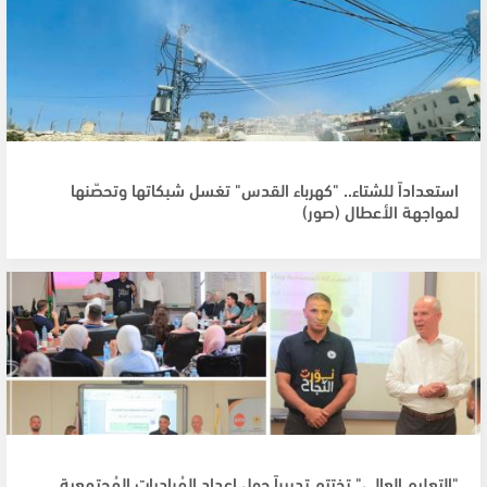
استعداداً للشتاء.. "كهرباء القدس" تغسل شبكاتها وتحصّنها
لمواجهة الأعطال (صور)
"التعليم العالي" تختتم تدريباً حول إعداد المُبادرات المُجتمعية