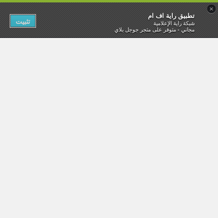
×
تطبيق راية اف ام
تثبيت
شبكة راية الإعلامية
مجاني - متوفر على متجر جوجل بلاي