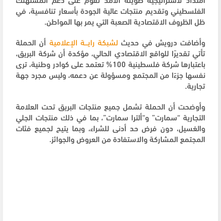
الفلسطيني وتقديم منتجات عالية الجودة بأسعار تنافسية، في
ظل الظروف الاقتصادية الصعبة التي يمر بها المواطن.
وأضافت درويش في حديث
لشبكة رايـــة الإعلامية
أن الحملة
تأتي تقديرًا للواقع الاقتصادي الحالي، مؤكدة أن شركة البريق،
باعتبارها شركة فلسطينية 100% تعتمد على كوادر وطنية، ترى
نفسها جزءًا من المجتمع ومسؤولة عن دعمه، وليس مجرد جهة
تجارية.
وأوضحت أن الحملة تشمل جميع منتجات البريق تحت العلامة
التجارية “سمارت” و“ألترا سمارت”، بما في ذلك منتجات الجلي
والغسيل، دون فرض حد أدنى للشراء، وبما يتيح لجميع فئات
المجتمع المشاركة والاستفادة من العروض والجوائز.