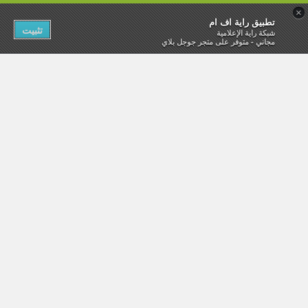
×
تطبيق راية اف ام
تثبيت
شبكة راية الإعلامية
مجاني - متوفر على متجر جوجل بلاي