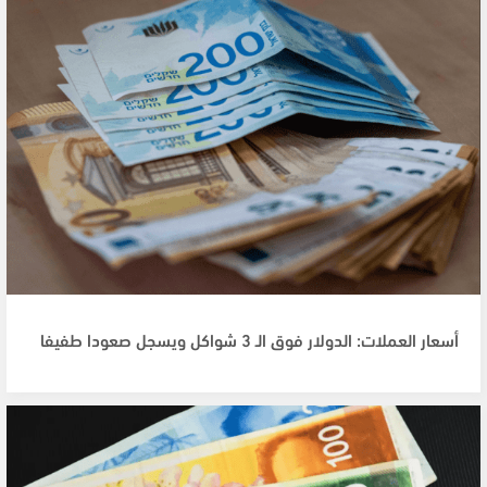
أسعار العملات: الدولار فوق الـ 3 شواكل ويسجل صعودا طفيفا