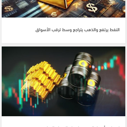
النفط يرتفع والذهب يتراجع وسط ترقب الأسواق