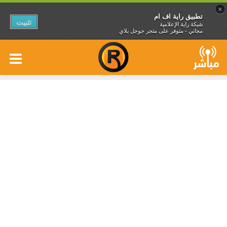
×
تطبيق راية اف ام
تثبيت
شبكة راية الإعلامية
مجاني - متوفر على متجر جوجل بلاي