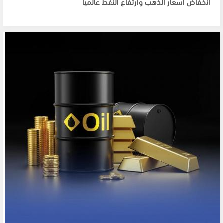
انخفاض أسعار الذهب وارتفاع النفط عالميا