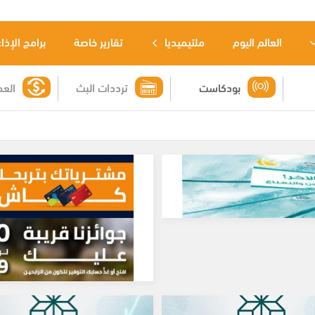
العالم اليوم
ملتيميديا
تقارير خاصة
برامج الإذا
بودكاست
ترددات البث
العم