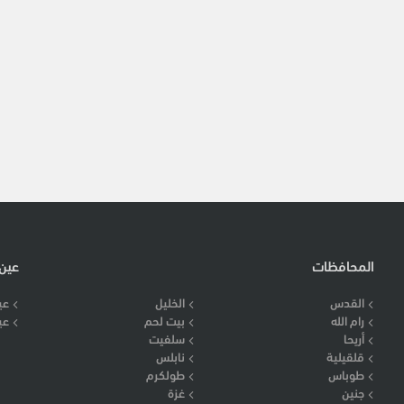
المحافظات
عين
القدس
الخليل
عي
رام الله
بيت لحم
عي
أريحا
سلفيت
قلقيلية
نابلس
طوباس
طولكرم
جنين
غزة