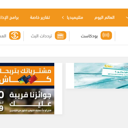
العالم اليوم
ملتيميديا
تقارير خاصة
برامج الإذا
بودكاست
ترددات البث
العم