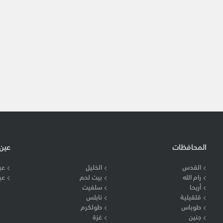
المحافظات
عين
القدس
الخليل
عي
رام الله
بيت لحم
عي
أريحا
سلفيت
قلقيلية
نابلس
طوباس
طولكرم
جنين
غزة