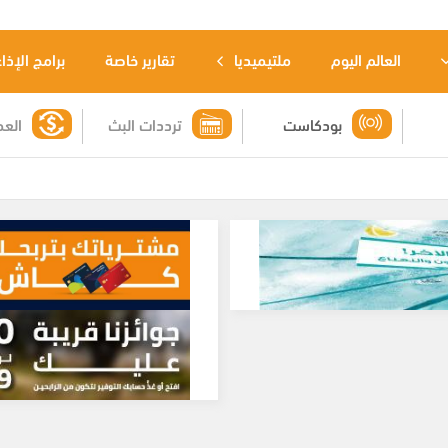
العالم اليوم
ملتيميديا
تقارير خاصة
برامج الإذا
بودكاست
ترددات البث
العم