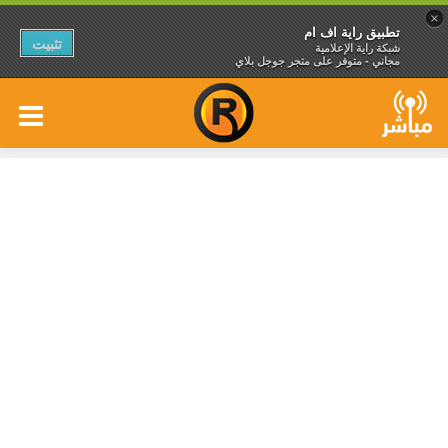
×
تطبيق راية اف ام
تثبيت
شبكة راية الإعلامية
مجاني - متوفر على متجر جوجل بلاي