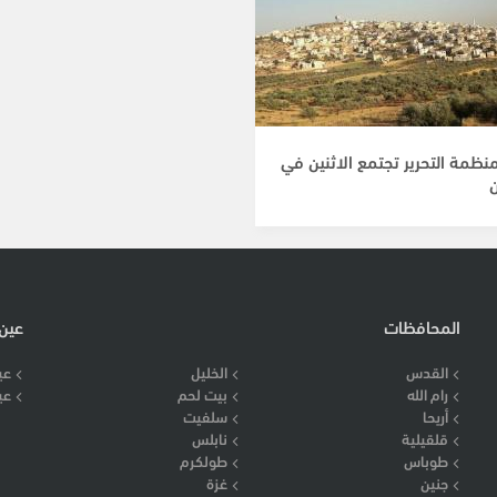
نظمة التحرير تجتمع الاثنين في
المحافظات
عين
القدس
الخليل
عي
رام الله
بيت لحم
عي
أريحا
سلفيت
قلقيلية
نابلس
طوباس
طولكرم
جنين
غزة