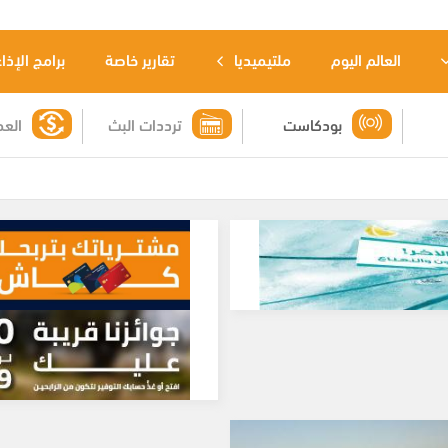
العالم اليوم
ملتيميديا
تقارير خاصة
برامج الإذا
بودكاست
ترددات البث
العم