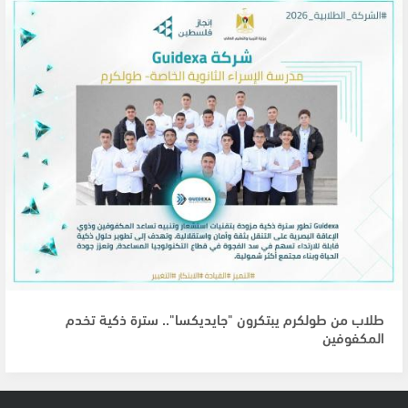
طلاب من طولكرم يبتكرون "جايديكسا".. سترة ذكية تخدم
المكفوفين