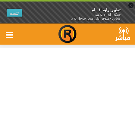
×
تطبيق راية اف ام
تثبيت
شبكة راية الإعلامية
مجاني - متوفر على متجر جوجل بلاي