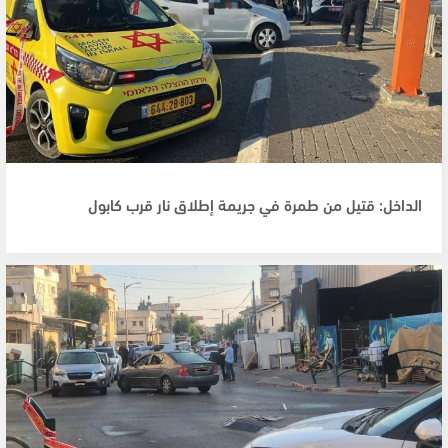
الداخل: قتيل من طمرة في جريمة إطلاق نار قرب كابول