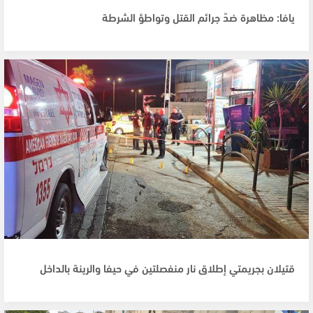
يافا: مظاهرة ضدّ جرائم القتل وتواطؤ الشرطة
قتيلان بجريمتي إطلاق نار منفصلتين في حيفا والرينة بالداخل