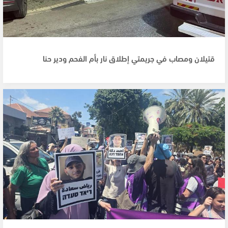
قتيلان ومصاب في جريمتي إطلاق نار بأم الفحم ودير حنا