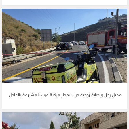
مقتل رجل وإصابة زوجته جراء انفجار مركبة قرب المشيرفة بالداخل