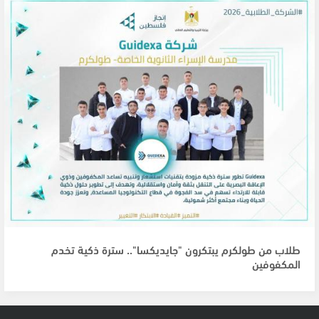
طلاب من طولكرم يبتكرون "جايديكسا".. سترة ذكية تخدم
المكفوفين