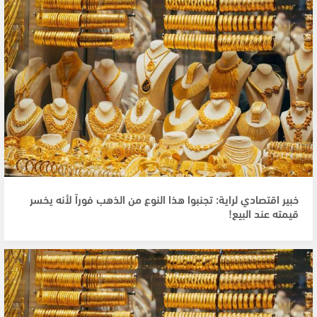
خبير اقتصادي لراية: تجنبوا هذا النوع من الذهب فوراً لأنه يخسر
قيمته عند البيع!