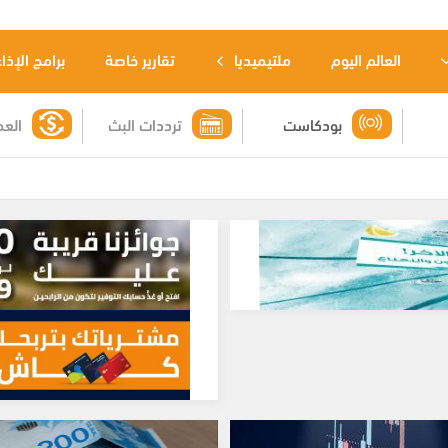
العالم اليوم
ملتيميديا
تقارير خاصة
برامج الإذا
بودكاست
ترددات البث
العم