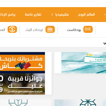
العالم اليوم
ملتيميديا
تقارير خاصة
برامج الإذا
بودكاست
ترددات البث
العم
ي