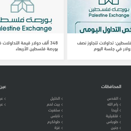
لسطين: تداولات تتجاوز نصف
348 ألف دولار قيمة التداولات 
ولار في جلسة اليوم
بورصة فلسطين الأربعاء
المحافظات
عين
القدس
الخليل
عي
رام الله
بيت لحم
عي
أريحا
سلفيت
قلقيلية
نابلس
طوباس
طولكرم
جنين
غزة