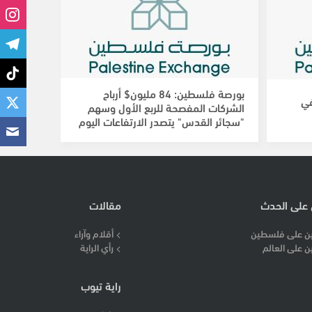
بورصة فلسطين: 84 مليون$ أرباح
في
الشركات المفصحة للربع الأول وسهم
"سجائر القدس" يتصدر الارتفاعات اليوم
 على الحدث
مقالات
ن على فلسطين
أقلام وآراء
ن على العالم
رأي الراية
راية تيوب