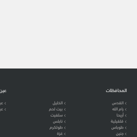
المحافظات
عين
القدس
الخليل
عي
رام الله
بيت لحم
عي
أريحا
سلفيت
قلقيلية
نابلس
طوباس
طولكرم
جنين
غزة