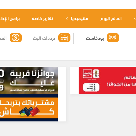
العالم اليوم
ملتيميديا
تقارير خاصة
برامج الإذا
بودكاست
ترددات البث
العم