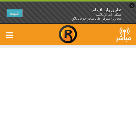
×
تطبيق راية اف ام
تثبيت
شبكة راية الإعلامية
مجاني - متوفر على متجر جوجل بلاي