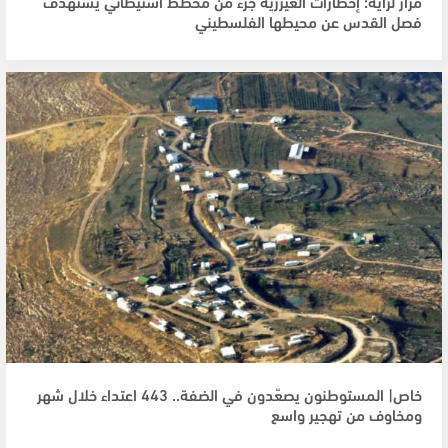
مرار لراية: إخطارات العيزرية جزء من مخطط استيطاني يستهدف
فصل القدس عن محيطها الفلسطيني
خاص| المستوطنون يصعّدون في الضفة.. 443 اعتداء خلال شهر
ومخاوف من تهجير واسع