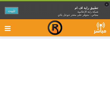
×
تطبيق راية اف ام
تثبيت
شبكة راية الإعلامية
مجاني - متوفر على متجر جوجل بلاي