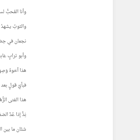
وأنا المُحبُّ لس
والثوبُ يشهدُ أن
نجمان في حِضن
وأبو ترابٍ غابةٌ
هذا أخوهُ وَصِهر
فبأيّ قولٍ بعد
هذا الفتى الزُّهْد
نِدٌّ إذا عُدَّ الص
شتّان ما بين ا