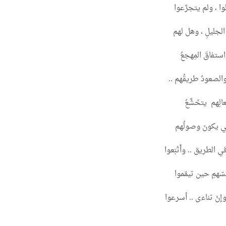
لوا ، ولم يتجرَّعوا
الجليلِ ، وهل لهم
 استفاقَ المِهجعُ
والصعودُ طريقُهم ..
لِهم يتخَشَّعُ
كي يكونَ وصولُهم
ي الطريق .. وأَتْبَعوا
ّهمِ حين تيمّموا
وإنْ تناءى .. أسرعوا