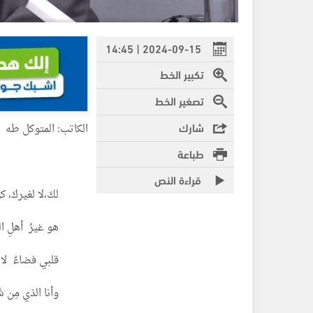
2024-09-15 | 14:45
تكبير الخط
تصغير الخط
شارك
الكاتب: المتوكل طه
طباعة
قراءة النص
لكَ،لا لغيركَ، كلُ
هو غيرُ أهلِ الع
قلبي فضاءٌ لا ح
وأنا الذي مِن شَ