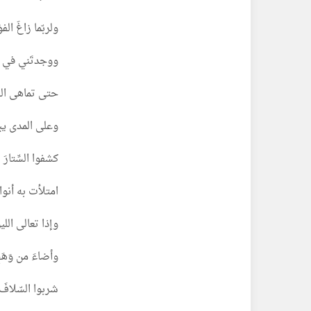
ولربّما زاغَ الفؤا
ووجدتَني في حَقْ
حتى تماهى الخَط
وعلى المدى يبكي 
كشفوا السِّتارَ
امتلأت به أنوا
وإذا تعالى الليل
وأضاءَ من وَهَجِ ا
شربوا السّلافَ،