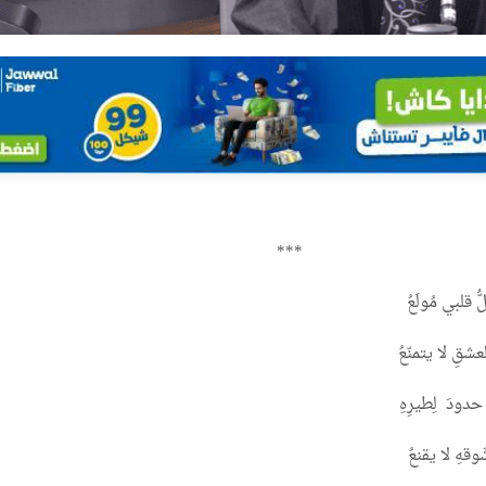
***
ّ قلبي مُولَعُ
شقِ لا يتمنّعُ
دودَ لِطيرِهِ
وقهِ لا يقنعُ