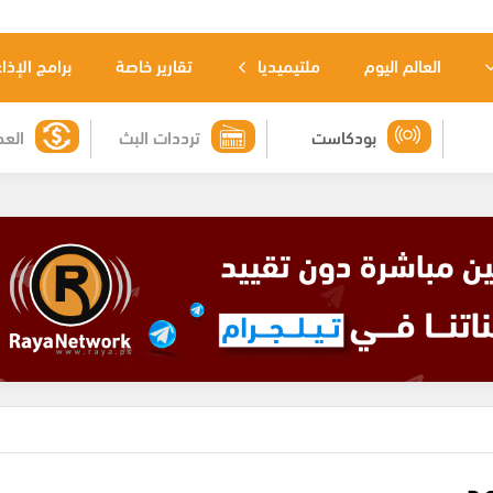
العالم اليوم
ملتيميديا
تقارير خاصة
برامج الإذا
بودكاست
ترددات البث
العم
مد