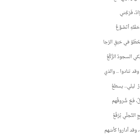
دُ، فَرَجَّني
لهِ أتَضَوَّعُ
ْوُ في حَبَقِ الرّجا
السجودُ الرُّكَّعُ
 وقد تنادوا .. والذي
رُ ليلي.. يسطعُ
ُ، فَجّ شُروقُهم
لتَّجلّي بُرْقُعُ
 وقد أداروا كأسَهم