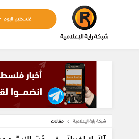
فلسطين اليوم
شبكة راية الإعلامية
مقالات
لَكَ،لا لغيرِكَ- في حُبّ النبيِّ مح