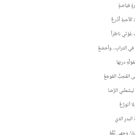
ةٍ فيّاضةٍ
لأحبةِ أَذْرعُ
غَوْثي ناظراً
ي الترابِ.. وأخضعُ
َلَّهِ دربَها
 المُحِبُّ المُوجَعُ
ليشملَني الرِّضا
لا أتورَّعُ
 البدرِ الذي
نُ وجهي نُقَّعُ