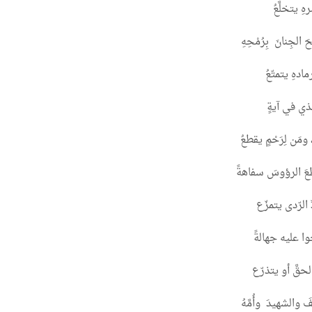
هِ يتخلَّعُ
 الجِنانَ بِرُمْحِهِ
دهِ يتمتّعُ
ذي في آيةٍ
مَن لِرَحْمٍ يقطعُ
طعَ الرؤوسَ سفاهةً
 الرّدى يتمزّع
ا عليه جهالةً
حقَّ أو يتذرّع
والشهيدَ وأُمَّهُ