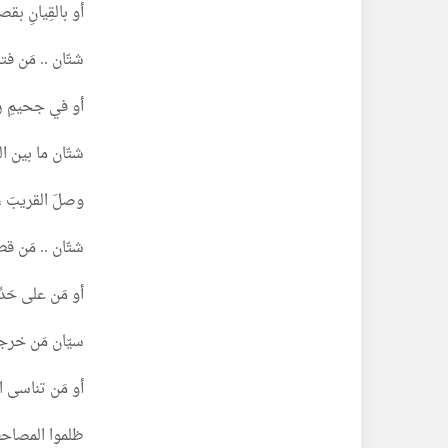
أو بالقِيانِ بقصر
شتّان .. مَن فتحَ
أو في جحيمِ رما
شتّان ما بين ال
وصلَ القريبَ ، و
شتّان .. مَن ق
أو مَن على حَدِّ
سيّان مَن خرجو
أو مَن تناسى ال
ظلموا المصاحفَ 