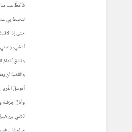
فأحُطُّ عندَ منار
لتحيطَ بي عندَ ا
حتى إذا لاقيتُ 
أمشي، وعيني ف
وتشقّ أقدامُ المُو
والقَصْدُ أنْ يفنى
أتوسّلُ القُربى 
وأنالَ خِرْقتَهُ و
لكنّني مِن هيبةِ
خالجتُهُ .. قمصا