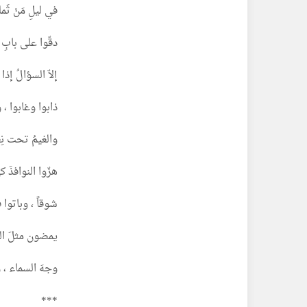
في ليلِ مَنْ ثَم
دقّوا على بابِ 
إلاّ السؤالُ إذا
ذابوا وغابوا ، 
والغيمُ تحت نِعا
هزّوا النوافذَ 
شوقاً ، وباتوا ف
يمضون مثلَ الس
وجهَ السماء ، 
***