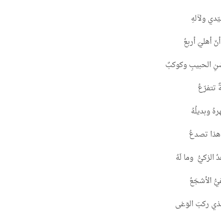
يّدي ولآلهِ
ّ أهليَ أربعُ
ِ الحبيبِ وكوكبٌ
 تتفرّعُ
هُ وبديلُهُ
 هذا تصدعُ
ُ الزكيُّ وما لَهُ
َفيُّ الأشجَعُ
لذي ركبَ الوَغى