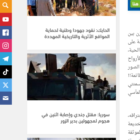
الحايك: نقود جهودا وطنية لحماية
ن بين
المواقع الأثرية والتاريخية المهددة
سة على
لحية،
أرواح
الصور
تمة!!
سمنتي
لمآسي
سوريا: مقتل جندي وإصابة اثنين في
تراقه،
هجوم لمجهولين بدير الزور
لخديعة
موثقة