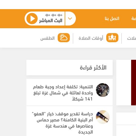
عة
اتصل بنا
البث المباشر
لات
أوقات الصلاة
الطقس
الأكثر قراءة
التنمية: تكلفة إعداد وجبة طعام
واحدة لعائلة في شمال غزة تبلغ
141 شيكلاً
دراسة تقدير موقف: خيار "العفو"
أم البنية الكامنة؟ مصير حماس
وعناصرها في هندسة غزة
الجديدة