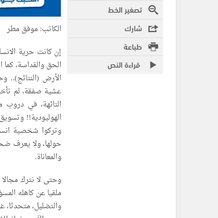
تصغير الخط
شارك
الكاتب: موفق مطر
طباعة
إن كانت حرية الانسا
قراءة النص
الحق والقداسة، كما ا
الأرض (النتائج).. 
عشية صفقة، لم تأخذ ف
التائهة، في دروب م
الهوليودية!! وتسويق
وتركوا شخصية انسان
حولها، ولا يعرف ضحي
والمعاناة.
وحتى لا نترك مجالا ل
ملقيا عن كاهله المسؤ
والتضليل، متحدثا، غي