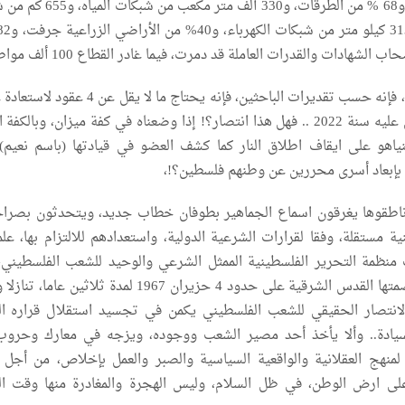
الخدمة من أصل 36، و68 % من الطرقات، و330 ألف متر 
الشهادات والقدرات العاملة قد دمرت، فيما غادر القطاع 100 ألف مواطن.
أما اقتصاد قطاع غزة، فإنه حسب تقديرات الباحثين، فإنه يحتاج ما لا يق
وبلوغ مستوى ما كان عليه سنة 2022 .. فهل هذا انتصار؟! إذا وضعناه في كفة ميزان، وبالك
هو على ايقاف اطلاق النار كما كشف العضو في قيادتها (باسم نعيم)
ل بإبعاد أسرى محررين عن وطنهم فلسطين؟!،
ناطقوها يغرقون اسماع الجماهير بطوفان خطاب جديد، ويتحدثون بصرا
ة مستقلة، وفقا لقرارات الشرعية الدولية، واستعدادهم للالتزام بها، علم
 منظمة التحرير الفلسطينية الممثل الشرعي والوحيد للشعب الفلسطيني
الدولة المستقلة وعاصمتها القدس الشرقية على حدود 4 حزيران 1967 لمدة ثلاثين 
لانتصار الحقيقي للشعب الفلسطيني يكمن في تجسيد استقلال قراره ا
سيادة.. وألا يأخذ أحد مصير الشعب ووجوده، ويزجه في معارك وحرو
لمنهج العقلانية والواقعية السياسية والصبر والعمل بإخلاص، من أجل 
لى ارض الوطن، في ظل السلام، وليس الهجرة والمغادرة منها وقت ال