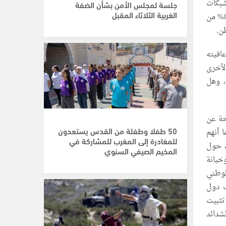
مكعب من شبكات المياه، و655 كم من شبكات
جلسة لمجلس الأمن بشأن الضفة
الغربية الثلاثاء المقبل
الصرف الصحي، و3130 كيلو متر من شبكات الكهرباء، و40% من الأراضي الزراعية جرفت، و82% من
ل عن 4 عقود لاستعادة عافيته
فة الأخرى
، وهل
حة عن
50 طفلا وطفلة من القدس يستعدون
ا أنهم
للمغادرة إلى المغرب للمشاركة في
، حول
المخيم الصيفي السنوي
عاما، تنازلا وخيانة
لوطني
ب دول
تثبيت
شدائد