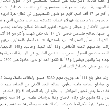
حتى الآن منذ انطلاق حم
الصهيونية الدينية العنصرية والمستعمرين، لدى منظومة الاحتلال الاستعم
فقائمة الشهداء، تضم أكثر من 47 ألف اسم، كلهم مواطنون فلسطينيون في قطاع غزة ابري
 بالحروب ولا يريدونها، فهؤلاء خسائر تكتيكية عند خالد مشعل، الذي راه
وجثامين الأطفال والعجائز والشيوخ، لتغيير المعادلة لصالح جماعته (حماس
يقل للصحفي الفرنسي حينها، لصالح فلس
أي ما يعادل 70% من الشهداء، رغم أن التقديرات تفيد باستشهاد 70 ألف انسان فلس
طفل اصبحوا ابناء شهداء بلا 
ة لدى جيش الاحتلال الاسرائيلي.
أما 
غذاء، ما يعني تحول المواطن الى جائع في بلد الخيرات !! وكل ذلك في
بنية تحية مدمرة، تقدر بـ 42 مليون طن ركام، تحتاج وفقا لد
كحد ادنى !! فكل 9 من عشرة أبنية سكنية، باتت ركاما، وكذلك 534 