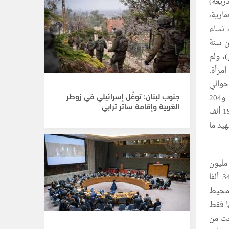
لة الابادة الاسرائيلية على الشعب الفلسطيني اثر 7 اكتوبر 2023 (ذريعة)
ارية،
اء، نساء
ن سنة
)، ولم
طين فحتى الآن 17 ألف طفل شهيد، وأكثر من 14 ألف امرأة،
طيني، بينهم حوالي
جنوب لبنان: توغّل إسرائيلي في زوطر
10 آلاف شهيد ما زالت جثامينهم تحت الأنقاض، و12 ألف تلميذ وطالب، و149 اكاديميا، و204
الغربية وإقامة ساتر ترابي
صحفييين، و902 عائلة مسحت من السجل المدني، و1050 من العاملين في الرعاية الصحية، و19 ألف
والدين (يتامى) و35 ألفا فقدوا احد الوالدين، علاوة على 2300 شهيد ما
الجرحى فإن آخر رقم معلن بلغ 111 ألف جريح، منهم 5230 اصيبوا بإعاقات دائمة، وسط 2 مليون
نازح، منهم 1,8 مليون مواطن بحاجة ماسة للمأوى الصالح للحد الأدنى من الحياة، منهم 345 ألفا
 محيط
راسات علمية الى 14 سنة لرفعها فقط
مدرسة، و34 مستشفى خرجت من