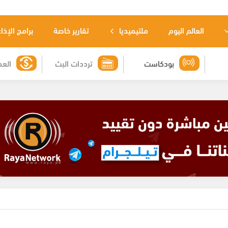
العالم اليوم
ملتيميديا
تقارير خاصة
برامج الإذا
بودكاست
ترددات البث
العم