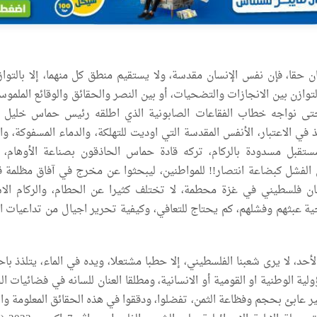
ن حقا، فإن نفس الإنسان مقدسة، ولا يستقيم منطق كل منهما، إلا بالتواز
لتوازن بين الانجازات والتضحيات، أو بين النصر والحقائق والوقائع الملمو
وحتى نواجه خطاب الفقاعات الصابونية الذي اطلقه رئيس حماس خليل ا
ي الاعتبار، الأنفس المقدسة التي اوديت للتهلكة، والدماء المسفوكة، وال
ستقبل مسدودة بالركام، تركه قادة حماس الحاذقون بصناعة الأوهام، 
 الفشل كبضاعة انتصار!! للمواطنين، ليبحثوا عن مخرج في آفاق مظلمة قا
 فلسطيني في غزة محطمة، لا تختلف كثيرا عن الحطام، والركام الا
ة عبثهم وفشلهم، كم يحتاج للتعافي، وكيفية تحرير اجيال من تداعيات ا
أحد، لا يرى شعبنا الفلسطيني، إلا حطبا مشتعلا، ويده في الماء، يتلذذ باح
ولية الوطنية او القومية أو الانسانية، ومطلقا العنان للسانه في فضائيات ا
ر عابئ بحجم وفظاعة الثمن، تفضلوا، ودققوا في هذه الحقائق المعلومة وال