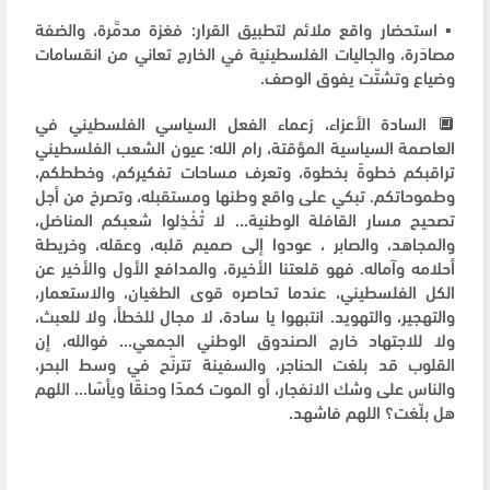
▪️ استحضار واقع ملائم لتطبيق القرار: فغزة مدمَّرة، والضفة
مصادَرة، والجاليات الفلسطينية في الخارج تعاني من انقسامات
وضياع وتشتّت يفوق الوصف.
🔲 السادة الأعزاء، زعماء الفعل السياسي الفلسطيني في
العاصمة السياسية المؤقتة، رام الله: عيون الشعب الفلسطيني
تراقبكم خطوةً بخطوة، وتعرف مساحات تفكيركم، وخططكم،
وطموحاتكم. تبكي على واقع وطنها ومستقبله، وتصرخ من أجل
تصحيح مسار القافلة الوطنية… لا تُخْذِلوا شعبكم المناضل،
والمجاهد، والصابر ، عودوا إلى صميم قلبه، وعقله، وخريطة
أحلامه وآماله. فهو قلعتنا الأخيرة، والمدافع الأول والأخير عن
الكل الفلسطيني، عندما تحاصره قوى الطغيان، والاستعمار،
والتهجير، والتهويد. انتبهوا يا سادة، لا مجال للخطأ، ولا للعبث،
ولا للاجتهاد خارج الصندوق الوطني الجمعي… فوالله، إن
القلوب قد بلغت الحناجر، والسفينة تترنّح في وسط البحر،
والناس على وشك الانفجار، أو الموت كمدًا وحنقًا ويأسًا… اللهم
هل بلّغت؟ اللهم فاشهد.