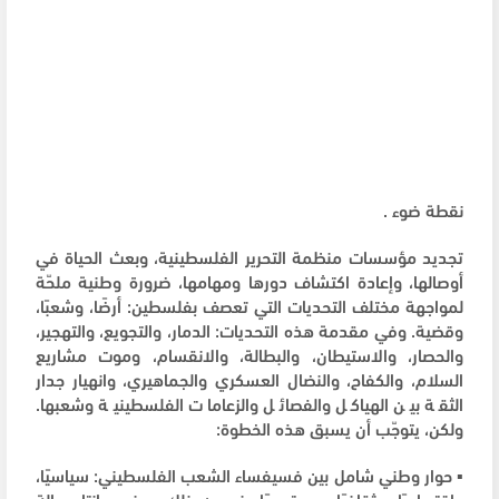
نقطة ضوء .
تجديد مؤسسات منظمة التحرير الفلسطينية، وبعث الحياة في
أوصالها، وإعادة اكتشاف دورها ومهامها، ضرورة وطنية ملحّة
لمواجهة مختلف التحديات التي تعصف بفلسطين: أرضًا، وشعبًا،
وقضية. وفي مقدمة هذه التحديات: الدمار، والتجويع، والتهجير،
والحصار، والاستيطان، والبطالة، والانقسام، وموت مشاريع
السلام، والكفاح، والنضال العسكري والجماهيري، وانهيار جدار
الثقة بين الهياكل والفصائل والزعامات الفلسطينية وشعبها.
ولكن، يتوجّب أن يسبق هذه الخطوة:
▪️ حوار وطني شامل بين فسيفساء الشعب الفلسطيني: سياسيًا،
واقتصاديًا، وثقافيًا، ومجتمعيًا. فبدون ذلك، سنعيد إنتاج حالة