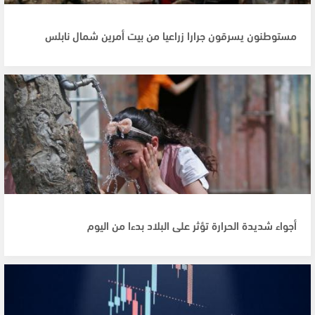
مستوطنون يسرقون جرارا زراعيا من بيت أمرين شمال نابلس
أجواء شديدة الحرارة تؤثر على البلاد بدءا من اليوم