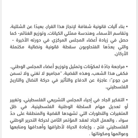
▪️ بناء آليات قانونية شفافة لإنجاز هذا القرار، بعيدًا عن الشللية،
وتقاسم الأسماء، وهندسة ممثلي الكيانات، وتوزيع الغنائم- كما
حصل في زيادة أعضاء المجلس المركزي في دورته الأخيرة -
والتي يعدّها الفتحاويون سقطة قانونية ونضالية مكتملة
الأركان.
▪️ مراجعة جادّة لمكوّنات وتمثيل وتوزيع أعضاء المجلس الوطني.
فكفى هذا الشعب، وهذه القضية، “مجاميع لا تغني ولا تسمن
من جوع”؛ عاجزة عن الدفاع والتأثير في حركة النضال والتاريخ
الفلسطيني.
▪️ التفكير الجاد في إحياء المجلس التشريعي الفلسطيني، وتغيير
أو تعديل مهام السلطة الوطنية الفلسطينية، في ظل
المتغيرات والتطورات التي تشهدها القضية والمنطقة على حدّ
سواء ، والعمل الجاد لعقد المؤتمر الثامن لحركة التحرير الوطني
الفلسطيني فتح ، وإعادة الحياة لأطرافها وأهدافها ومنابعها
وعوالمها ومكوناتها .