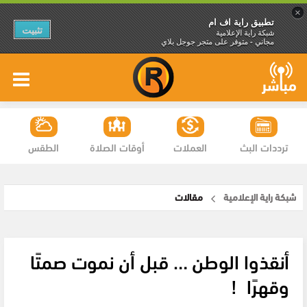
×
تطبيق راية اف ام
تثبيت
شبكة راية الإعلامية
مجاني - متوفر على متجر جوجل بلاي
ترددات البث
العملات
أوقات الصلاة
الطقس
شبكة راية الإعلامية
مقالات
أنقذوا الوطن … قبل أن نموت صمتًا
وقهرًا !