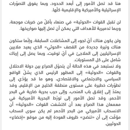
هنا قد تصل الأمور إلى أبعد الحدود، وبما يفوق التصوّرات
الإسرائيلية والأميركية والإقليمية كلّها.
لن تقبل القوات «الحوثية» في صنعاء بأقلّ من ضربات موجعة،
وربما تدميرية للأهداف التي يمكن أن تصل إليها صواريخها.
ولن يكون هناك أيّ لجوء إلى المشاغلات السابقة، وإنّما ستكون
هناك وتيرة جديدة من القصف «الحوثي» الذي يعيد ملايين
الإسرائيليين إلى الملاجئ في أيّ توقيت، وبما يصل إلى إرباك
شامل على كل المستويات.
ولا نستبعد في هذه الحالة أن يتحوّل الصراع بين دولة الاحتلال
والقوات «الحوثية» إلى المظهر الرئيس الذي يشلّ الواقع
السياسي والاجتماعي والاقتصادي، وهو ما قد يؤدّي إلى
تطوّرات خطيرة على مستوى منطقة الخليج من الإقليم، وقد
يمتدّ إلى إغلاق باب المندب، وإلى حرب بحرية ضارية في البحر
الأحمر، وقد تصل الأمور إلى تورّط البحرية الأميركية في
معمعان هذا الصراع بعد أن اكتشفت القوات «الحوثية» أن
الانسحاب الأميركي من البحر الأحمر لم يكن سوى انسحاب
مؤقّت إلى أن «تنضج» ظروف العودة إليه من موقع «إخضاع»
الحوثيين.