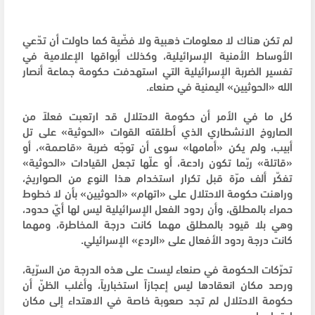
لم تكن هناك لا معلومات ذهبية ولا فضّية كما حاولت أن تدّعي
الأوساط الأمنية الإسرائيلية، وكذلك أبواقها الإعلامية في
تفسير الضربة الإسرائيلية التي استهدفت حكومة جماعة أنصار
الله «الحوثيين» اليمنية في صنعاء.
كل ما في الأمر أن حكومة الاحتلال قد ارتعبت فعلاً من
الصاروخ الانشطاري الذي أطلقته القوات «الحوثية» على تل
أبيب، ولم يكن «أمامها» سوى أن توجّه ضربة «قاصمة»، أو
«قاتلة» ربّما تكون رادعة، أو علّها تجعل القيادات «الحوثية»
تفكّر ألف مرّة قبل تكرار استخدام هذا النوع من الصواريخ،
وراهنت حكومة الاحتلال على «اتهام» «الحوثيين» بأن لا خطوط
حمراء بالمطلق، وأن ردود الفعل الإسرائيلية ليس لها أيّ حدود،
وهي بلا قيود بالمطلق مهما كانت درجة المخاطرة، ومهما
كانت درجة ردود الأفعال على «الردع» الإسرائيلي.
تحرّكات الحكومة في صنعاء ليست على هذه الدرجة من السرّية،
ورصد مكان انعقادها ليس إعجازاً استخبارياً، وأغلب الظنّ أن
حكومة الاحتلال لم تجد صعوبة خاصة في الاهتداء إلى مكان
اجتماعها.