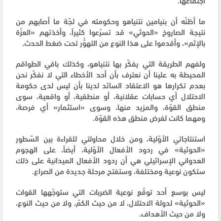
ما أظنّه أن بنيامين نتنياهو وحكومته في لجّة ما أصابهم من
نتيجة الصاروخ «الحوثي» قد تسرّعوا كثيراً، وأخذتهم «العزّة
بالإثم»، وأقدموا على هذا النوع من التهوُّر تحت ضغط الحدث.
ولفهم الطريقة التي يفكّر بها نتنياهو، وكذلك باقي الطواقم
المحيطة به علينا أن نعترف بأن أحد الأخطاء التي لا نفكّر نحن
بعدم تكرارها هو الاعتقاد السائد لدينا بأن ليس لدى حكومة
الاحتلال أي حسابات عقلانية، أو منطقية، أو واقعية، سوى
منطق القوّة، والمزيد منها، وسوى «استثمار» أي فرصة،
ومهما كانت لفرض منطق هذه القوّة.
استنتاجاتي الأوّلية، ومن خلال محاولتي للقراءة بين السّطور
«الحوثية» في ردود الأفعال الأوّلية، أيضاً، على الهجوم
العدواني الإسرائيلي هي أن ردود الأفعال الميدانية على ذلك
ستكون نوعية ومختلفة، وستفتح مرحلة جديدة من الصراع.
ليس بوسع أحد توقّع نوعية الضربات التي ستوجّهها القوات
«الحوثية» لدولة الاحتلال، لا من حيث الكمّ، ولا من حيث النوع،
ولا من حيث الأهداف.