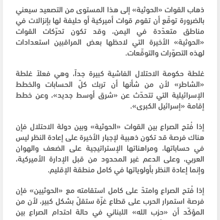
ذهاب القوات «الحوثية» إلى هذا المستوى من التصعيد سيعني
بالضرورة توقّع أن تقوم قوات أميركية أو حليفة لها بإنزالات في
مناطق متعدّدة في اليمن، وقد تكون تحرّكات القوات
«الحوثية» الأخيرة التي لاحظها بعض المراقبين استعدادات
لهذه التصوّرات والتوقّعات.
غلطة حكومة الاحتلال الفاشية كبيرة جداً، وهي فعلاً غلطة
«الشاطر» لأن من شأنها أن تربك كلّ الحسابات والخطط
الإسرائيلية التي تتحدّث عن «شرق أوسط جديد»، وعن خطط
إقامة «إسرائيل الكبرى».
إذا فُتح الصراع بين القوات «الحوثية» وبين دولة الاحتلال فإن
هناك فرصة قد تكون ذهبية لإجبار الأخيرة على إعادة النظر ليس
في حساباتها، ومراهناتها الإستراتيجية على الضعف والهوان
العربي، وعلى الدعم غير المحدود من قبل الإدارة الأميركية،
وإنما إعادة النظر بأولوياتها في كامل منطقة الإقليم.
إذا فُتح الصراع وامتدّ على كامل استقامته مع «الحوثيين» فإن
فرصة استمرار الحرب على قطاع غزّة ستقلّ بشكل كبير، لأن من
المؤكّد أن «حزب الله» اللبناني في حالة احتدام الصراع بين