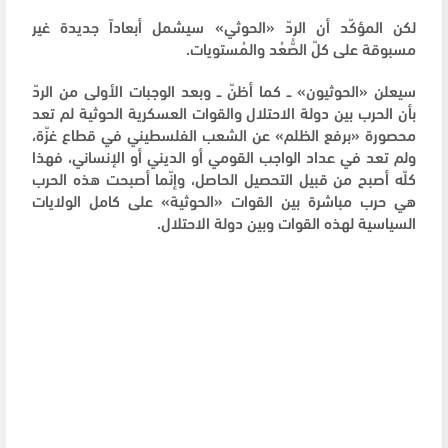
لكن المؤكّد أن الردّ «الحوثي» سيشمل أبعاداً جديدة غير
مسبوقة على كلّ الصُّعُد والمُستويات.
سيعلن «الحوثيون» ــ كما أظنّ ــ وبعد الوجبات الأولى من الردّ
بأن الحرب بين دولة الاحتلال والقوات العسكرية الحوثية لم تعد
محصورة «برفع الظلم» عن الشعب الفلسطيني في قطاع غزّة،
ولم تعد في عداد الواجب القومي أو الديني أو الإنساني، فهذا
كلّه أصبح من قبيل التحصيل الحاصل، وإنّما أصبحت هذه الحرب
هي حرب مباشرة بين القوات «الحوثية» على كامل الولايات
السياسية لهذه القوات وبين دولة الاحتلال.