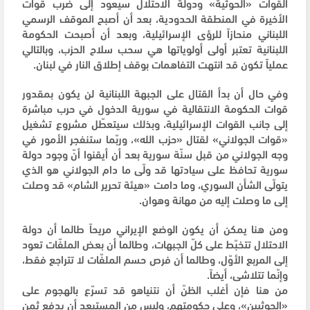
القوات «الحوثية» ودولة الاحتلال سيعود إلى ضرب قوات
الأخيرة في المنطقة الحدودية، بعد أن أصبح الموقف الرسمي
اللبناني منحازاً للرؤى الإسرائيلية، وبعد أن أصبحت الحكومة
اللبنانية تعتبر أولى أولوياتها هي سحب سلاح الحزب، وبالتالي
عملياً تكون قد انتهت التفاهمات بوقف إطلاق النار في لبنان.
وفي حال أن بدأ القتال على الجبهة اللبنانية لن يكون بمقدور
قوات الحكومة الانتقالية في سورية الدخول في حرب مباشرة
إلى جانب القوات الإسرائيلية، وبذلك سيتعطّل مشروع تشغيل
«قوات الجولاني» لقتال «حزب الله»، وربّما ستنفجر الأمور في
وجه الجولاني من قبل سنّة سورية بعد أن أيقنوا أنّ وجود دولة
سورية تحافظ على سيادتها قد ولّى ما دام الجولاني هو الذي
يتولّى الشأن السوري، وما دامت «هيئة تحرير الشام» قد وصلت
إلى ما وصلت إليه من مهانة وهوان.
ومن هنا يمكن أن يكون الوضع الإيراني مريحاً طالما أن دولة
الاحتلال تتخبّط على كلّ الجبهات، وطالما أن بعض الملفّات تعود
إلى المربع الأوّل، وطالما أن فرص حسم الملفّات لا تتراجع فقط،
وإنّما تتلاشى، أيضاً.
من هنا فإن أغلب الظنّ أن نتنياهو قد تسرّع بالهجوم على
«الحوثيين»، وعلى حكومتهم، وليس من المستبعد أن يدفع ثمن