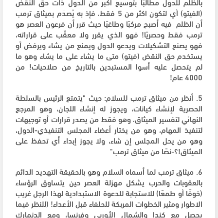
بالظلم للدول مطالبًا بتوسيع أكبر من الدول ذات حق النقض
(الفيتو) أي لتكون اكثر من 5 فقط، فإذ به يُصدَم بميثاق ترمب
أن الظلم فيه أصبح مركبًا وطاغيًا حيث قرر أن فرعون العصر هو
ترمب فقط وحصريًا! فهو الذي يقرر ولا معقّب على قراراته،
فهو يصنع التشكيلات ويدعو الدول ويمنع من يشاء ويرفض أو
يستخدم حق النقض (فيتو) متى ما يشاء على ما يشاء وهو ما
لم يتحصل عليه أسوا المستبدين بالتاريخ من صلاحيات! من
4000 عام!
5. أنظر من ميثاق ترمب للسلام: حيث "يتمتع الرئيس بالسلطة
الحصرية لإنشاء كيانات، ويجوز له إنشاء اللجان، وهو المرجع
النهائي لتفسير الميثاق، وهو فقط من يصدر قرارات أو توجيهات
لتنفيذ المهام، وهو من يختار أعضاء المجلس التنفيذي-الدول،
وهو من يحل المجلس إن شاء، ولا يجوز إبداء أي تحفظ على
الميثاق!؟-نصًا من ميثاق ترمب"
6. ميثاق ترمب لما أسماه السلام وهو بالحقيقة التهديد الدائم
بالعقوبات والحرب يشكل مهزلة العصر حين يتساوق الرؤساء
(خوفًا أو طمعًا) للاستجابة للدعوة الاستبدادية لهذا الرجل غريب
الاطوار ومثير الخطوات المربكة للحلفاء قبل الأعداء! (للنظر فيما
يحصل مع كندا والشمال الأوربي وفرنسا، ومع الدنمارك