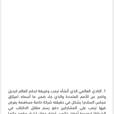
1. النادي العالمي الذي أنشأه ترمب وفريقة لحكم العالم كبديل
واضح عن الأمم المتحدة والذي جاء ضمن ما أسماه (ميثاق
مجلس السلام) يشكل في حقيقته شركة خاصة مساهمة يفرض
فيها ترمب على المشاركين دفع رسم مقابل الاكتتاب في
الشركة! ليصبحوا أعضاء دائمين (مليار دولار لشراء مقعد دائم)