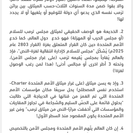
والا بقوا ضمن مدة السنوات الثلاث-حسب الميثاق، بين براثن
ترَمب نفسه الذي يدعو أي دولة للتوقيع أو يلغيها أو لا يجدد
لها!
2. الخديعة هو الوصف الحقيقي لميثاق مجلس ترمب للسلام
(أو مجلس الحرب أو المهزلة) فهو خدع دول العالم، كما خدع
الأمم المتحدة حين كان القرار المتعلق بغزة (القرار 2803 عام
2025م) يُشكّل "مجلس للسلام كإدارة انتقالية لغزة-النص"، فإذ
بالعالم يُفاجأ بمجلس يُقيمه ترَمب (على غرار مجلس الأمن)،
وتحته 3 أطر اخرى أو مجالس أدنى! (هذا لمن رغب الوصول
لغزة!)
3. وإذ به يسن ميثاق (على غرار ميثاق الأمم المتحدة Charter-
استخدم نفس المصطلح) يحل سريعًا مكان مؤسسات الأمم
المتحدة التي تم الغمز من قناتها في الديباجة التي طالبت
"بحلول قائمة على الحسّ السليم والشجاعة في تجاوز المقاربات
والمؤسسات التي أخفقت مرارًا-النص من ميثاق ترمب" ومَن غير
الأمم المتحدة يكون المقصود منذ السطر الأول!
4. إن كان العالم يتّهم الأمم المتحدة ومجلس الأمن بالتخصيص