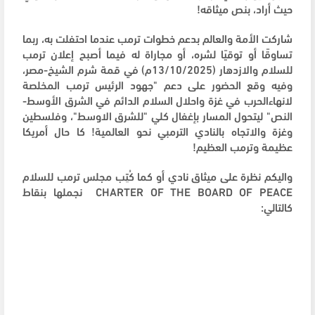
حيث أراد، بنص ميثاقه!
شاركت الأمة والعالم بدعم خطوات ترمب عندما احتفلت به، ربما
تساوقًا أو توقيًا لشره، أو مجاراة له فيما أصبح إعلان ترمب
للسلام والازدهار (13/10/2025م) في قمة شرم الشيخ-مصر،
وفيه وقع الحضور على دعم "جهود الرئيس ترمب المخلصة
لانهاءالحرب في غزة واحلال السلام الدائم في الشرق الأوسط-
النص" ليتحول المسار بإغفال كلي "للشرق الاوسط"، وفلسطين
وغزة والاتجاه بالنادي الترمبي نحو العالمية! كا حال أمريكا
عظيمة وترمب العظيم!
واليكم نظرة على ميثاق نادي أو كما كُتِب مجلس ترمب للسلام
CHARTER OF THE BOARD OF PEACE نجملها بنقاط
كالتالي: