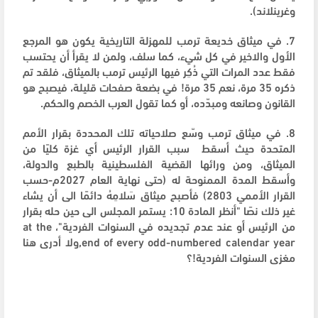
وغرينلاند).
7. في ميثاق خديعة ترمب للمهزلة التاريخية يكون هو المرجع
الأول والاخير في كل شيء، كما سلف، ولمن لا يقرأ أن يحتسب
فقط عدد المرات التي ذُكِر فيها الرئيس ترمب بالميثاق، فلقد تم
ذكره 35 مرة، نعم 35 مرة! في بضعة صفحات قليلة، فيصبح هو
القانون وصانعه ومبدّده، أو كما تقول العرب الخصم والحكم.
8. في ميثاق ترمب وسّع صلاحياته تلك المحددة بقرار الأمم
المتحدة حيث أسقط سبب القرار الرئيس أي غزة كليًا من
الميثاق، ومن ورائها القضية الفلسطينية بالطبع والدولة،
وأسقط المدة الممنوحة له (حتى نهاية العام 2027م-حسب
القرار الأممي 2803) فأصبح ميثاق سَلامِهُ دائمًا الى أن يشاء
غير ذلك نصًا "أنظر المادة 10: يستمر المجلس الى حين حله بقرار
من الرئيس أو عند عدم تجديده في السنوات الفردية"، at the
end of every odd-numbered calendar year,ولا أدرى هنا
مغزى السنوات الفردية!؟