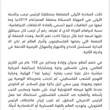
كانت المبادرة الأولى المتعلقة بمنطقتنا للرئيس ترمب برئاسته
الأولى هي المهزلة المسمّاة بصفقة العصر(عام 2019م) وما
تبعها من اتفاقيات تتبيع (تسمى بالعادة الاتفاقات الابراهامية-
نسبة لابراهام التوراة الذي لا نعرفه، رغم أن ترَمب كان سيطلق
عليها اسمه كما قال حرفيًا) كادت تعم الأمة، وهذه الصفقة أو
الصفعة التي رفضها الفلسطينيون وأحرار العالم لم تكن الا
البداية لمسلسل الخداع والانهيار والمهازل الترمبية اللاحقة في
ولايته الثانية.
في خضم أفظع عدوان وإبادة ومذابح من 100 عام من التاريخ
العالمي، وعلى فلسطين وغزة وبمشاركة إسرائيلية أمريكية
مباشرة دخل علينا ترمب بفكرة "ريفيرا غزة"! الهزلية، وفكرة
التهجير للشعب الفلسطيني، ثم تذبذب بتصريحاته اليومية بين
صعود وهبوط، وبين سعي لنيل جائزة نوبل للسلام، ثم النكوص
عندما نالتها غريمته الفنزويلية ليرتد على عقبيه ويمارس الحرب
بأسنانه وأظفاره ضد الشعب الفلسطيني استكمالًا لما فعل
الرئيس الامريكي السابق، ثم ضرب إيران فاختطاف الرئيس
الفنزويلي، وتهديد العالم بالقوة العسكرية أو الاقتصادية أحيانًا،