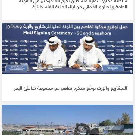
سلطنة عمان: سفارة فلسطين تكرم المتفوقين في الثانوية
العامة والدبلوم العُماني من ابناء الجالية الفلسطينية
المشاريع والإرث توقّع مذكرة تفاهم مع مجموعة شاطئ البحر