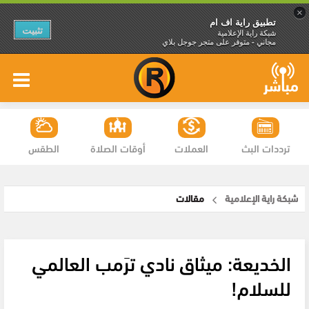
×
تطبيق راية اف ام
تثبيت
شبكة راية الإعلامية
مجاني - متوفر على متجر جوجل بلاي
ترددات البث
العملات
أوقات الصلاة
الطقس
شبكة راية الإعلامية
مقالات
الخديعة: ميثاق نادي ترَمب العالمي
للسلام!