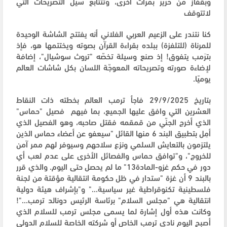
وبقفاز من حرير بمرات أخرى، وتتتابع سيل التصريحات التي
لاتتوقف
كنا نتندر على الزعيم العربي الفلاني أنه يفتتح الشاشة الوحيدة
للمرناة (للتلفزة) ببلده بقراءة القرآن بصوته ويختتمها هو، فإذ
بترَمب يتفوق! إذ صنع وسيلة تخصّه "تروث سوشيال"، إضافة
لإضاءة صورته وتصريحاته المعوجّة اللسان بكل شاشات العالم
يوميًا.
بتاريخ 29/9/2025 فاجأ ترمب العالم بخطته ذات النقاط
العشرين التي وافق عليها الجميع، بما فيهم فصيل "حماس"
الذي أخرج الجنّي من قمقمه فقتل صاحبه، وهو الفصيل الذي
أمِل بتطبيق البند 6 منها القائل "سيعفو عن أعضاء حماس الذين
يلتزمون بالتعايش السلمي ونزع سلاحهم وسيوفر لهم ممر آمن
للخروج"، و"توافق حماس والفصائل الأخرى على عدم لعب أي
دور في حكم غزو-المادة13" ما لم يحصل حتى اليوم. والذي قرر
بالبند 9 أن غزة "ستدار في ظل حكومة انتقالية مؤقتة من لجنة
فلسطينية تكنوقراطية غير سياسية..." و"بإشراف هيئة دولية
انتقالية هي "مجلس السلام" برئاسة الرئيس دونالد ترمب..."!
وكانت هذه أول إشارة لما يسمى مجلس ترمب للسلام الذي
أصبح اليوم نادي ترمب الخاص أو شركته الخاصة للسلام الدولي