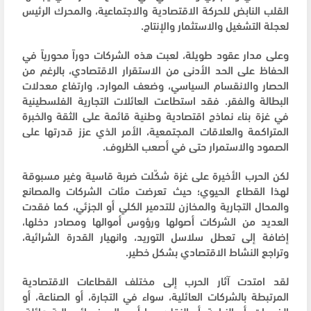
القلب النابض للحركة الاقتصادية والاجتماعية، والمحرك الرئيس
لعجلة التشغيل والاستثمار والإنتاج.
وعلى مدار عقود طويلة، لعبت هذه الشركات دوراً محورياً في
الحفاظ على الحد الأدنى من الاستقرار الاقتصادي، بالرغم من
الحصار والانقسام السياسي، وضعف الموارد، وارتفاع معدلات
البطالة والفقر. فقد استطاعت العائلات التجارية الفلسطينية
في غزة بناء نماذج اقتصادية وطنية قائمة على الثقة والخبرة
المتراكمة والعلاقات المجتمعية، الأمر الذي عزز قدرتها على
الصمود والاستمرار حتى في أصعب الظروف.
لكن الحرب الأخيرة على غزة شكّلت ضربة قاسية وغير مسبوقة
لهذا القطاع الحيوي؛ حيث تعرضت مئات الشركات والمصانع
والمحال التجارية والمخازن للتدمير الكلي أو الجزئي، كما فقدت
العديد من الشركات أصولها ورؤوس أموالها ومصادر دخلها،
إضافة إلى تعطل سلاسل التوريد، وانهيار القدرة الشرائية،
وتراجع النشاط الاقتصادي بشكل خطير.
لقد امتدت آثار الحرب إلى مختلف القطاعات الاقتصادية
المرتبطة بالشركات العائلية، سواء في التجارة، أو الصناعة، أو
الخدمات، أو الزراعة، أو النقل؛ مما أدى إلى خسائر مالية هائلة،