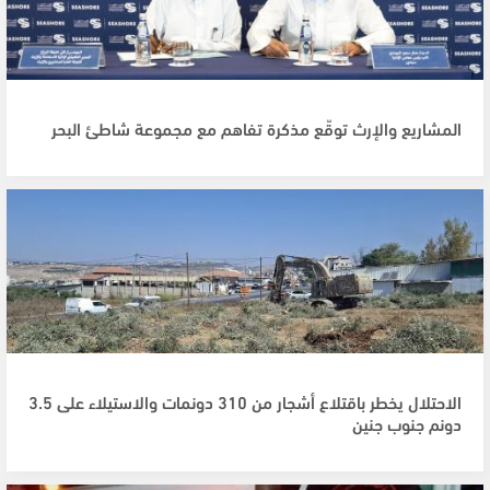
المشاريع والإرث توقّع مذكرة تفاهم مع مجموعة شاطئ البحر
الاحتلال يخطر باقتلاع أشجار من 310 دونمات والاستيلاء على 3.5
دونم جنوب جنين