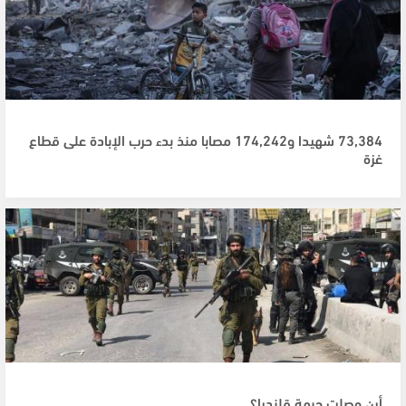
73,384 شهيدا و174,242 مصابا منذ بدء حرب الإبادة على قطاع
غزة
أين وصلت جبهة قلنديا؟