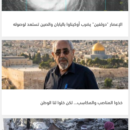
الإعصار "دولفين" يضرب أوكيناوا باليابان والصين تستعد لوصوله
خذوا المناصب والمكاسِب... لكن خلوا لنا الوطن