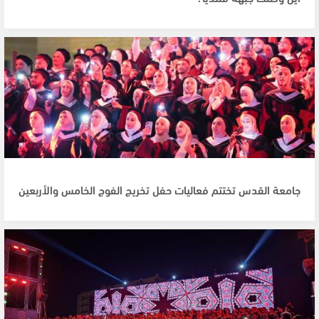
جامعة القدس تختتم فعاليات حفل تخريج الفوج الخامس والأربعين