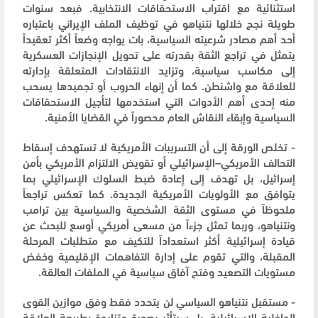
استثنائية مع اقتراب الاستحقاقات الانتخابية. فبعد سنوات
طويلة نجح خلالها نتنياهو في توظيف الملف الإيراني باعتباره
أحد أهم مصادر شرعيته السياسية، بات يواجه وضعاً أكثر تعقيداً
يتمثل في تراجع الثقة بقدرته على تحويل الإنجازات العسكرية
إلى مكاسب سياسية، وتزايد الانتقادات المتعلقة بإدارته
للعلاقة مع واشنطن. كما أن إنهاء الحروب أو تجميدها يسحب
منه إحدى أهم الأدوات التي استخدمها لتأجيل الاستحقاقات
السياسية وإبقاء النقاش العام محصوراً في القضايا الأمنية.
- تخلص الورقة إلى أن التسريبات الأمريكية لا تستهدف إسقاط
التحالف الأمريكي–الإسرائيلي أو تقويض الالتزام الأمريكي بأمن
إسرائيل، بل تهدف إلى إعادة ضبط السلوك الإسرائيلي بما
يتوافق مع الأولويات الأمريكية الجديدة. كما تعكس تراجعاً
ملحوظاً في مستوى الثقة الشخصية والسياسية بين ترامب
ونتنياهو، وربما تمثل جزءاً من مسعى أمريكي أوسع للبحث عن
قيادة إسرائيلية أكثر استعداداً للتكيف مع متطلبات المرحلة
المقبلة، والتي تقوم على إدارة التفاهمات الإقليمية وخفض
مستويات التصعيد وفتح آفاق سياسية في الملفات العالقة.
- مستقبل نتنياهو السياسي لن يتحدد فقط وفق موازين القوى
الداخلية الإسرائيلية، بل سيتأثر بصورة متزايدة بطبيعة العلاقة