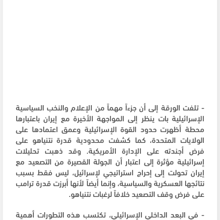
- تلفت الورقة إلى أن جزءاً مهماً من الإعلام والنخب السياسية
الإسرائيلية بات ينظر إلى المواجهة الأخيرة مع إيران باعتبارها
محطة أظهرت حدود القوة الإسرائيلية وعمق اعتمادها على
الولايات المتحدة، كما كشفت محدودية قدرة نتنياهو على
فرض أجندته على الإدارة الأمريكية. وقد ذهبت تحليلات
إسرائيلية مؤثرة إلى اعتبار أن الجولة القصيرة من التصعيد مع
إيران تحولت إلى إحراج استراتيجي لإسرائيل، ليس فقط بسبب
نتائجها العسكرية والسياسية، وإنما أيضاً لأنها أبرزت قدرة ترامب
على فرض وقف التصعيد خلافاً لرغبات نتنياهو.
- في البعد الداخلي الإسرائيلي، تكتسب هذه التطورات أهمية