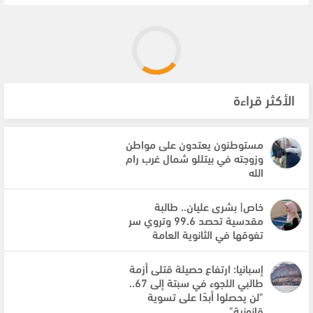
الأكثر قراءة
مستوطنون يعتدون على مواطن
وزوجته في بيتللو شمال غرب رام
الله
خاص| بشرى عليان.. طالبة
مقدسية تحصد 99.6 وتروي سر
تفوقها في الثانوية العامة
إسبانيا: ارتفاع حصيلة قتلى أزمة
طالبي اللجوء في سبتة إلى 67..
"لن يحصلوا أبدًا على تسوية
قانونية"