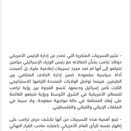
- تشير التسريبات المتكررة التي تصدر عن إدارة الرئيس الأمريكي
دونالد ترامب بشأن اتصالاته مع رئيس الوزراء الإسرائيلي بنيامين
نتنياهو إلى أنها لم تعد مجرد تسريبات إعلامية عابرة، بل أصبحت
أداة سياسية مقصودة ضمن إدارة الخلاف المتنامي بين
الطرفين. فبينما تواصل الولايات المتحدة التزامها الاستراتيجي
الثابت بأمن إسرائيل ودعمها، تتسع الفجوة بين رؤية ترامب
للمصالح الأمريكية في الشرق الأوسط ورؤية نتنياهو القائمة
على إبقاء المنطقة في حالة مواجهة مفتوحة، ولا سيما في
الملفات الإيراني واللبناني والفلسطيني.
- تنبع أهمية هذه التسريبات من أنها تكشف حرص ترامب على
إظهار نفسه للرأي العام الأمريكي باعتباره صاحب القرار النهائي