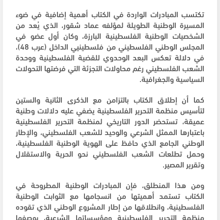
تكتسب المبادرات الواردة في الكتاب أهمية إضافية في ضوء
المسيرة الوطنية الطويلة لمؤلفه عماد شقور، الذي يُعد من
الشخصيات الوطنية الفلسطينية البارزة، وكان أول عضو في
المجلس الوطني الفلسطيني من فلسطينيي الداخل (عرب 48)،
في دلالة تعكس البعد الوحدوي للقضية الفلسطينية ووحدة
الشعب الفلسطيني رغم محاولات التجزئة التي فرضتها التحولات
السياسية والجغرافية.
كما أن إطلاق الكتاب بالتزامن مع الذكرى الثانية والستين
لتأسيس منظمة التحرير الفلسطينية يضفي عليه دلالات وطنية
عميقة، تستحضر الدور التاريخي لمنظمة التحرير الفلسطينية
باعتبارها الممثل الشرعي والوحيد للشعب الفلسطيني، والإطار
الوطني الجامع الذي حافظ على الهوية الوطنية الفلسطينية،
وحمل تطلعات الشعب الفلسطيني نحو الحرية والاستقلال
وتقرير المصير.
ومن هذا المنطلق، فإن المبادرات الوطنية المطروحة في
الكتاب تستمد أهميتها من انسجامها مع الثوابت الوطنية
الفلسطينية، وانطلاقها من إطار المشروع الوطني الذي تقوده
منظمة التحرير الفلسطينية ومؤسساتها الشرعية، بوصفها