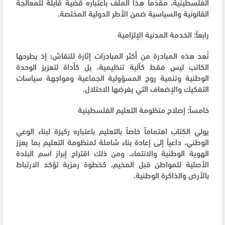
الفلسطينية، مقدّماً هذا الملف باعتباره قضية قابلة للمعالجة
القانونية والسياسية ضمن الأطر الدولية المختصة.
رابعاً: الخدمة المدنية الإلزامية
تُعد هذه المبادرة من أكثر المبادرات إثارة للنقاش؛ إذ يطرحها
الكاتب ليس فقط كآلية تنظيمية، بل كأداة لتعزيز الوحدة
الوطنية وتنمية روح المسؤولية الجماعية ومواجهة سياسات
التفكيك والإضعاف التي يفرضها الاحتلال.
خامساً: إصلاح منظومة التعليم الفلسطينية
يولي الكتاب اهتماماً خاصاً بالتعليم باعتباره ركيزة لبناء الوعي
الوطني، داعياً إلى إعادة بناء شاملة لمنظومة التعليم بما يعزز
الهوية الوطنية والانتماء، ومن ذلك اقتراح إبراز اسم البلدة
الأصلية للمواطن قبل المخيم، كخطوة رمزية تؤكد الارتباط
بالأرض والذاكرة الوطنية.