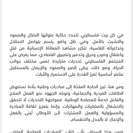
في كل بيت فلسطيني تتجدد حكاية عنوانها النضال والصمود
والتشبث بالأمل. وفي ظل واقع يتسم بتواصل الاحتلال
وتداعياته القاسية، تتكرر مشاهد المعاناة الإنسانية من قتلٍ
واعتقالٍ وضربٍ وحرقٍ وتدمير وتضييق اقتصادي، مما يفرض على
المجتمع الفلسطيني تحديات متزايدة تمس مختلف جوانب
الحياة. ومع ذلك، يبقى الصبر والصمود والإيمان بالمستقبل
عناصر أساسية تعزز القدرة على الاستمرار والثبات.
ومن هنا، تبرز الحاجة الملحّة إلى مبادرات وطنية بنّاءة تستنهض
الطاقات الفردية والجماعية، وتوجّه الجهود نحو العمل المنتج
والفاعل خدمةً للمصلحة الوطنية. فمواجهة التحديات لا تتحقق
بالانشغال بالمضاربات والمهاترات، وإنما بتعزيز ثقافة المبادرة
والمسؤولية والعمل المشترك؛ لأن الأوطان تُبنى بالفعل
والإنجاز، لا بالجدل والانقسام.
ضمن هذا السياق، يأتي كتاب “المبادرات الوطنية: الماضي