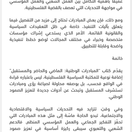
عميقاً بأهمية التكامل بين العمل الشعبي والعمل المؤسسي
في مواجهة التحديات التي تعصف بالقضية الفلسطينية.
ومع ذلك، فإن بعض المبادرات تحتاج إلى مزيد من التفصيل فيما
يتعلق بآليات التنفيذ، خاصة في ظل التعقيدات السياسية
والقانونية القائمة، الأمر الذي يستدعي إشراك مؤسسات
متخصصة وخبراء في مختلف المجالات لوضع خطط تنفيذية
واضحة وقابلة للتطبيق.
خاتمة
يقدّم كتاب “المبادرات الوطنية: الماضي والحاضر والمستقبل”
إضافة نوعية للمكتبة السياسية الفلسطينية، ليس باعتباره قراءة
في الواقع فحسب، بل بوصفه محاولة لصياغة رؤى ومبادرات
تستشرف المستقبل وتبحث عن أدوات جديدة لتعزيز الصمود
الوطني.
وفي وقتٍ تتزايد فيه التحديات السياسية والاقتصادية
والاجتماعية، تبدو الحاجة ماسّة إلى مثل هذه المبادرات التي
تحفّز التفكير الجماعي والعمل المؤسسي المنظم. فالدعم
الشعبي والتعبوي سيبقى ركيزة أساسية في تعزيز صمود