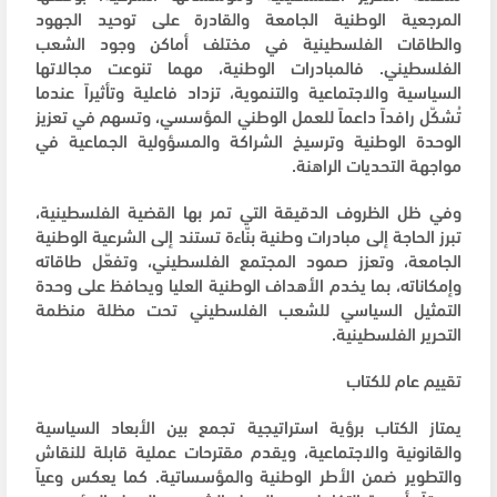
المرجعية الوطنية الجامعة والقادرة على توحيد الجهود
والطاقات الفلسطينية في مختلف أماكن وجود الشعب
الفلسطيني. فالمبادرات الوطنية، مهما تنوعت مجالاتها
السياسية والاجتماعية والتنموية، تزداد فاعلية وتأثيراً عندما
تُشكّل رافداً داعماً للعمل الوطني المؤسسي، وتسهم في تعزيز
الوحدة الوطنية وترسيخ الشراكة والمسؤولية الجماعية في
مواجهة التحديات الراهنة.
وفي ظل الظروف الدقيقة التي تمر بها القضية الفلسطينية،
تبرز الحاجة إلى مبادرات وطنية بنّاءة تستند إلى الشرعية الوطنية
الجامعة، وتعزز صمود المجتمع الفلسطيني، وتفعّل طاقاته
وإمكاناته، بما يخدم الأهداف الوطنية العليا ويحافظ على وحدة
التمثيل السياسي للشعب الفلسطيني تحت مظلة منظمة
التحرير الفلسطينية.
تقييم عام للكتاب
يمتاز الكتاب برؤية استراتيجية تجمع بين الأبعاد السياسية
والقانونية والاجتماعية، ويقدم مقترحات عملية قابلة للنقاش
والتطوير ضمن الأطر الوطنية والمؤسساتية. كما يعكس وعياً