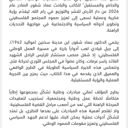
والحاضر والمستقبل” للكاتب والباحث عماد شقور، الصادر عام
2026 عن دار الأرض للنشر والتوزيع في رام الله، ليقدّم رؤية
فكرية وعملية تسعى إلى تعزيز صمود المجتمع الفلسطيني
وتطوير أدواته السياسية والاجتماعية في مواجهة التحديات
الراهنة.
ينتمي الدكتور عماد شقور، ابن مدينة سخنين (مواليد 1942)،
إلى جيلٍ قيادي لعب أدواراً بارزة في مسيرة العمل الوطني
الفلسطيني؛ إذ شغل منصب مستشار للرئيس الراحل الشهيد
القائد ياسر عرفات، وكان عضواً في المجلس الثوري لحركة فتح.
وتنعكس هذه الخبرة السياسية الطويلة في الطرح الواقعي
والعميق الذي يقدمه في هذا الكتاب، حيث يمزج بين التجربة
العملية والرؤية المستقبلية.
يطرح المؤلف ثماني مبادرات وطنية تشكّل بمجموعها إطاراً
متكاملًا لخطة عمل وطنية ومجتمعية، تستجيب لتعقيدات
المرحلة الراهنة التي تعد من أصعب مراحل القضية الفلسطينية.
ولا تقتصر أهمية هذه المبادرات على بعدها النظري، بل تمتد
لتشكّل أدوات عملية يمكن البناء عليها لدعم الجهد السياسي
الفلسطيني وتعزيز مقومات الصمود الوطني.