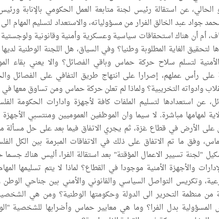
ثنين 6 يونيو الحالي، عن استقالة رئيس لجنة متابعة العمل الحكومي بالإنابة ورئي
مد جواد عبد الخالق الفرار من مسؤولياته، والاستعداد لتسليم المهام الى 
كاف، أم أن هناك استحقاقات سياسية وعسكرية وأمنية وقانونية ولوجستية إ
ا لتحقيق الغاية المطلوبة وطنيا؟ وفي السياق، هل اللجنة الوطنية لديها 
 الأمنية لتسلم سلاح حركة حماس وباقي الفصائل؟ والا يعني بقاء الم
ة على رأس عملهم، إصرارا على انتهاج طريق التفافي على الفصائل وال
نقلاب وادواته التخريبية؟ ولماذا لم تعلن حركة حماس ومن تساوق معها في 
ل، عن استعدادها لتسليم الملفات كافة لأجهزة وادارات الحكومة الفلس
ية لمهامها مباشرة. لا سيما وان الموظفين العموميين ومنتسبي الأجهزة ال
 على الأرض في قطاع غزة، ثم يجري الاتفاق فيما بعد على حل مسألة 
س، وفق ما تم الاتفاق على ذلك في الاتفاقات المبرمة بين الكل الفل
كيل "لجنة تسيير الاعمال المؤقتة" بعد استقالة الفرا، أليس هناك جسما ح
ارات والأجهزة الأمنية موجودا في القطاع؟ لماذا لا يتم تسليمها المهام 
رعية، وتكريس التواصل السياسي والقانوني والأمني بين جناحي الوطن
ة من منظمة التحرير الى الدولة وحكومتها الوطنية؟ ومن هي الشخصية
المسؤولية بدل الفرا؟ وما هي معايير حماس وأضرابها للشخصية "الو