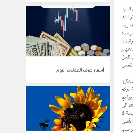
للعبة
اياها
، وبما
لوحدة
ئيلية
تطهير
 للحل
ن يونيو 1967، وعاصمتها القدس
أسعار صرف العملات اليوم
قطاع،
ة تزكم
يراجع
التجربة، ويدقق في المصير الذي وصل اليه الشعب الفلسطيني في قطاع غزة منذ 14 يونيو 2007 الى
جة لا
لأمني
ترحيب