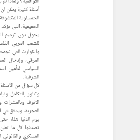
التوافقية؟ ولماذا لم 
أسئلة كثيرة يمكن ان
الحمساوية المكشوفة،
الحقيقية، التي تؤكد 
يحول دون ترميم الج
للشعب العربي الفلسط
والكوارث التي نجمت 
العرقي، وإدخال المس
الشرقية.
كل سؤال من الأسئلة
وتناور بالتكامل وتباد
الانوف وبالعشرات و
يوم الدنيا هذا، حت
تصدقوا كل ما تعلن 
العسكري والقانوني ا