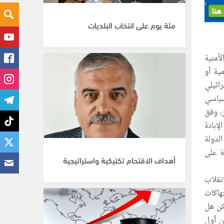
مئة يوم على انتخاب البلديات
أمنية
ية أو
ائيلي
سياسي
، وفق
إبادة
الدولة
ة على
أهداف الاقتحام تكتيكية واستراتيجية
نقلاب
هاكات
كن هل
ن أول