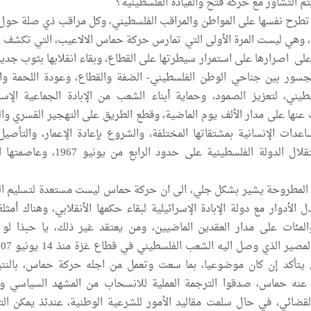
يتم التشاور مع حركة فتح والقيادة الفلسطينية؟
 تطرح نفسها على المواطن والمراقب الفلسطيني، وكل مراقب ذي صلة حول ا
 وهي ليست المرة الأولى التي تمارس حركة حماس الالاعيب، التي تكشف نو
على اصرارها على استمرار سيطرتها على القطاع، وبقاء انقلابها بثوب جديد
سور بين جناحي الوطن الفلسطيني- الضفة والقطاع، وعودة اللحمة وا
يني، لتعزيز الصمود، وحماية أبناء الشعب من الإبادة الجماعية الإسرا
عنها على مدار الألف يوم الماضية، وقطع الطريق على التهجير القسري وال
اعدات الإنسانية بمشتقاتها المختلفة، والشروع بإعادة الإعمار، والتأصيل
السياسي لتأمين استقلال الدولة الفلسطينية على حدود الرابع م
 المطروحة يشير بشكل جلي، الى ان حركة حماس ليست مستعدة لتسليم ال
ل الأدوار مع دولة الإبادة الإسرائيلية لبقاء حكمها الأنقلابي، وهناك أمثل
المئات على مدار العقدين الماضيين، ومن يعتقد غير ذلك، يا حبذا لو 
ى يتأكد إن كان موضوعيا، بما سعت وتعمل من اجله حركة حماس، بالنتي
عنه حماس، صدقوا الترجمة العملية للانسحاب من المشهد السياسي وا
لقضائي، في حال سلمت مقاليد الأمور للشرعية الوطنية، عندئذ يمكن ال