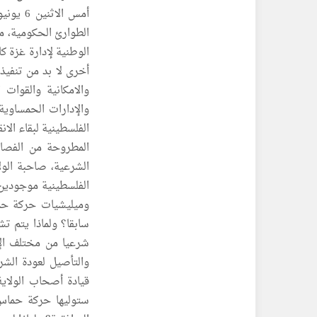
أمس الا
الطوارئ الحكومية، مح
الوطنية لإدارة غزة 
أخرى لا بد من تنفيذه
والامكانية والقوات
والإدارات الحمساوي
الفلسطينية لبقاء الا
المطروحة من الفصائ
الشرعية، صاحبة الولا
الفلسطينية موجودين
وميليشيات حركة حما
سابقا؟ ولماذا يتم تش
شرعيا من مختلف الإد
والتأصيل لعودة الش
قيادة أصحاب الولاي
ستوليها حركة حماس 