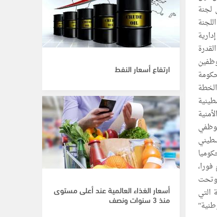
س لجنة
اللجنة
دارية
القدرة
وظفين
ارتفاع أسعار النفط
حكومة
الخطة
طينية
أمنية
موظفي
سطيني
كوميا
فورا،
 وتحت
أسعار الغذاء العالمية عند أعلى مستوى
 التي
منذ 3 سنوات ونصف
طنية"