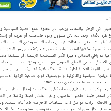
غول
طيني في الوطن والشتات يرحب بأي خطوة تدفع العملية السياسية وال
 غزة للأمام، ويمد يده لكل مسؤول وقوة فلسطينية أو عربية أو إسلام
اذ أبناء الشعب في محافظات غزة من دوامة الإبادة، ويؤمن الانسحاب الإسر
لضفة الغربية بما فيها القدس العاصمة، وخروج حركة حماس من المشهد ال
حها مع باقي الفصائل لأجهزة الأمن الفلسطينية الرسمية، أو للشقيقة مصر
الانتقال السلمي للجناح الجنوبي من الوطن، ونزع الذرائع من دولة ال
تولى اللجنة التكنوقراطية لإدارة القطاع فترة انتقالية، بما يؤمن تولي 
 مهامها السياسية والقانونية واللوجستية، كونها صاحبة الولاية الأساسي
ة المحتلة بعد هزيمة حزيران / يونيو 1967.
وحلم كل انسان فلسطيني، وخاصة في القطاع، بعد إسدال الستار على الا
ي استمر طيلة العقدين الماضيين، والقى بظلال كثيفة وقاتمة من الانت
ى اللحظة الراهنة يواصل ذات السياسات الاجرامية ضد أبناء الشعب. ول
قيقه في ظل مناورات حركة حماس المكشوفة والمفضوحة؟ وهل الإعلا