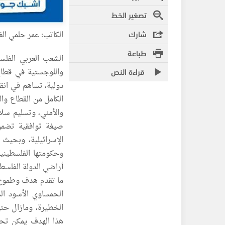
تصغير الخط
شارك
الكاتب: عمر حلمي ال
طباعة
الشعب العربي الفلس
قراءة النص
واللوجستية في قطاع
دولية، تساهم في انق
الكامل من القطاع وا
والأمني، وتسليم سلا
صيغة توافقية تضمن 
الإسرائيلية، وبحيث ت
وحكومتها الفلسطينية
أراضي الدولة الفلسطيني
ما تقدم هدف وطموح 
الحمساوي الأسود الذ
الخطيرة، ومازال حت
هذا الهدف يمكن تح