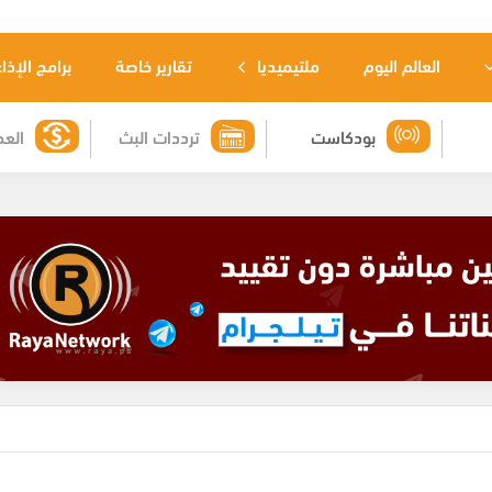
العالم اليوم
ملتيميديا
تقارير خاصة
برامج الإذا
بودكاست
ترددات البث
العم