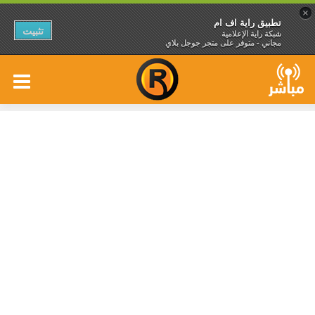
×
تطبيق راية اف ام
تثبيت
شبكة راية الإعلامية
مجاني - متوفر على متجر جوجل بلاي