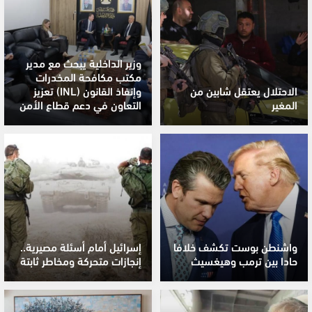
وزير الداخلية يبحث مع مدير
مكتب مكافحة المخدرات
الاحتلال يعتقل شابين من
وإنفاذ القانون (INL) تعزيز
المغير
التعاون في دعم قطاع الأمن
واشنطن بوست تكشف خلافا
إسرائيل أمام أسئلة مصيرية..
حادا بين ترمب وهيغسيث
إنجازات متحركة ومخاطر ثابتة