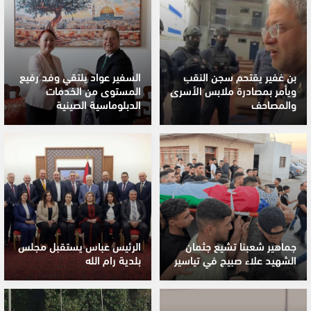
بن غفير يقتحم سجن النقب
السفير عواد يلتقي وفد رفيع
ويأمر بمصادرة ملابس الأسرى
المستوى من الخدمات
والمصاحف
الدبلوماسية الصينية
جماهير شعبنا تشيع جثمان
الرئيس عباس يستقبل مجلس
الشهيد علاء صبيح في تياسير
بلدية رام الله