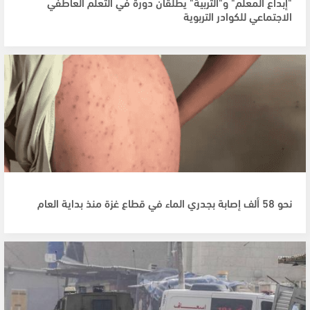
"إبداع المعلم" و"التربية" يطلقان دورة في التعلّم العاطفي
الاجتماعي للكوادر التربوية
نحو 58 ألف إصابة بجدري الماء في قطاع غزة منذ بداية العام