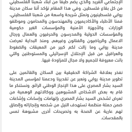
الإجتماعي الفريد والذي يضم طيفا من أبناء شعبنا الفلسطيني
من كل بقاع فلسطين. وفي هذا المقام نؤكد أننا سكان مدينة
روابي فلسطينيون ونمثل شريحة واسعة من شعبنا الفلسطيني،
فمنا الأطباء والأكاديميون والمهندسون والمحامون وموظفو
الوزارات والأجهزة الأمنية والمؤسسات الغير حكومية
والمؤسسات الدولية والمدرسون والحرفيون والعمال ورجال
الاعمال والرياضيون والفنانون وغيرهم. ومنذ البداية تعرضت
مدينة روابي وما زالت لكم كبير من المعيقات والضغوط
والعراقيل من قبل الإحتلال الإسرائيلي والمستوطنين والتي
باتت معروفة للجميع ولا مجال للمزاودة فيها.
نفخر بعلاقة الشراكة الحقيقية بين السكان والقائمين على
تطوير مدينة روابي ونعبر عن تقديرنا ودعمنا لمؤسس المدينة
السيد بشار المصري على هذا الإنجاز الوطني الرائع. ونستنكر ما
قام به بعض الاشخاص المشبوهين ووكالاتهم الوهمية من
تعرض لشخص السيد بشار المصري بإتهامات وإساءات وإشاعات
ضمن حملة منظمة تستهدف النيل من شخصه وإنجازاته وإلصاق
تهم عارية عن الصحة به وتصريحات أخرى مشبوهة تمس
بالمقدسات.