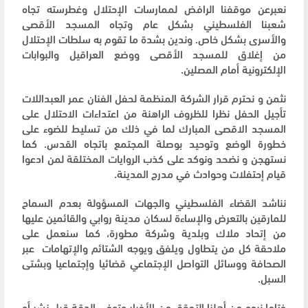
نعبرعن موقفنا الرافض لممارسات الإحتلال وغطرسته تجاه
شعبنا الفلسطيني بشكل عام وتجاه المسجد الأقصى
والأسرى بشكل خاص. وندين بشدة ما تقوم به سلطات الإحتلال
من إغلاق للمسجد الأقصى ووضع العراقيل والبوابات
الإلكترونية أمام المصلين.
نثمن و نحترم قرار الشركة المنظمة لحفل الفنان عمر العبداللات
تأجيل الحفل نظرا للظروف الراهنة من اعتداءات الاحتلال على
المسجد الاقصى المبارك لما في ذلك من تسليط للضوء على
خطورة الوضع وتوحيد بوصلة المجتمع باتجاه القدس. كما
نستهجن و نضحد ونوكد على كذب الروايات المختلقة لمن ادعوا
قيام إحتفلات وحوادث في مدرج المدينة.
نناشد القضاء الفلسطيني والجهات المسؤولة بعدم السماح
للمارقين بالتعرض والإساءة لسكان مدينة روابي والقائمين عليها
من إتحاد ملاك وبلدية وشركة مطورة، كما سنعمل على
ملاحقة كل من يتطاول ويلفق ويوجه الشتائم والإتهامات عبر
الصحافة ووسائل التواصل الإجتماعي قضائيا وإجتماعيا وبشتى
السبل.
ختاما نرجو من أهلنا التحقق من الأخبار وتوخي الدقة قبل نشر أو