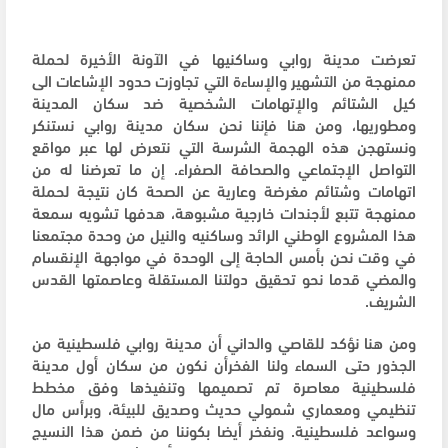
تعرضت مدينة روابي وساكنيها في الآونة الأخيرة لحملة
ممنهجة من التشهير والإساءة التي تجاوزت حدود الإشاعات الى
كيل الشتائم والإتهامات الشخصية ضد سكان المدينة
ومطوريها، ومن هنا فإننا نحن سكان مدينة روابي نستنكر
ونستهجن هذه الهجمة الشرسة التي نتعرض لها عبر مواقع
التواصل الإجتماعي والصحافة الصفراء. إن ما تعرضنا له من
اتهامات وشتائم مغرضة وعارية عن الصحة كان نتيجة لحملة
ممنهجة تتبع لأجندات خارجية مشبوهة، هدفها تشويه سمعة
هذا المشروع الوطني الرائد وساكنيه والنيل من وحدة مجتمعنا
في وقت نحن بأمس الحاجة إلى الوحدة في مواجهة الإنقسام
والمضي قدما نحو تحقيق دولتنا المستقلة وعاصمتها القدس
الشريف.
ومن هنا نؤكد للقاصي والداني أن مدينة روابي فلسطينية من
الجذور حتى السماء ولنا الفخرأن نكون من سكان أول مدينة
فلسطينية معاصرة تم تصميمها وتنفيذها وفق مخطط
تنظيمي ومعماري شمولي حديث وصديق للبيئة، وبرأس مال
وسواعد فلسطينية. ونفخر أيضا بكوننا من ضمن هذا النسيج