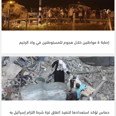
إصابة 6 مواطنين خلال هجوم للمستوطنين في واد الرخيم
حماس تؤكد استعدادها لتنفيذ اتفاق غزة شرط التزام إسرائيل به