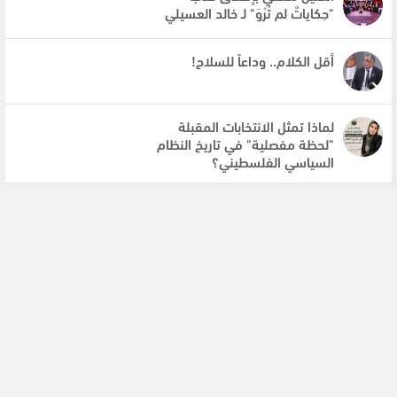
"حِكاياتٌ لم تُرْوَ" لـ خالد العسيلي
أقل الكلام.. وداعاً للسلاح!
لماذا تمثل الانتخابات المقبلة
"لحظة مفصلية" في تاريخ النظام
السياسي الفلسطيني؟