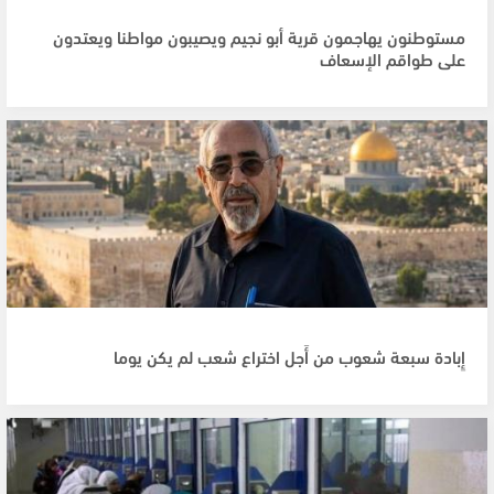
مستوطنون يهاجمون قرية أبو نجيم ويصيبون مواطنا ويعتدون
على طواقم الإسعاف
إِبادة سبعة شعوب من أَجل اختراع شعب لم يكن يوما