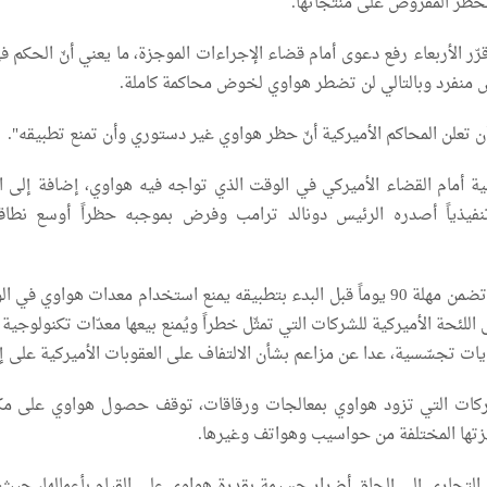
الحظر المفروض على منتجاتها.
قرّر الأربعاء رفع دعوى أمام قضاء الإجراءات الموجزة، ما يعني أنّ الحكم 
منفرد وبالتالي لن تضطر هواوي لخوض محاكمة كاملة.
 تعلن المحاكم الأميركية أنّ حظر هواوي غير دستوري وأن تمنع تطبيقه".
ة أمام القضاء الأميركي في الوقت الذي تواجه فيه هواوي، إضافة إلى ال
 تنفيذياً أصدره الرئيس دونالد ترامب وفرض بموجبه حظراً أوسع نطاقا
والأمر التنفيذي الذي تضمن مهلة 90 يوماً قبل البدء بتطبيقه يمنع استخدام معدات هواوي في
اللئحة الأميركية للشركات التي تمثّل خطراً ويُمنع بيعها معدّات تكنولوجي
ايات تجسّسية، عدا عن مزاعم بشأن الالتفاف على العقوبات الأميركية على إي
ركات التي تزود هواوي بمعالجات ورقاقات، توقف حصول هواوي على مكو
زتها المختلفة من حواسيب وهواتف وغيرها.
التجاري إلى إلحاق أضرار جسيمة بقدرة هواوي على القيام بأعمالها، حيث 