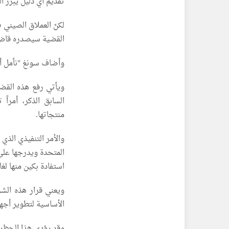
تقديم أي دليل يبرر 
لكنّ العملاق الصيني 
القضية سيصدره قاض 
وأضاف سونغ "نأمل أن
ويأتي رفع هذه القضي
السابق الذكر، أمراً
منتجاتها.
المتحدة ويدرجها على 
استفادة بكين منها لغ
ويعني قرار هذه الش
الأساسية لتطوير أجه
وقد يؤدي هذا الحظر 