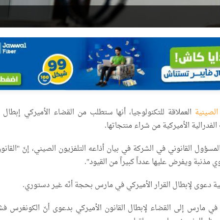
الصينية
العملاقة للتكنولوجيا، أنها ستطلب من القضاء الأميركي إبطال 
الفدرالية الأميركية من شراء منتجاتها.
لمسؤول القانوني في الشركة في بيان أذاعه التلفزيون الصيني، إنّ "القانون
 مذنبة ويفرض عليها عدداً كبيراً من القيود".
ة دعوى لإبطال القرار الأميركي في مارس بحجة أنّه غير دستوري.
في مارس إلى القضاء لإبطال القانون الأميركي بدعوى أنّ الكونغرس ف