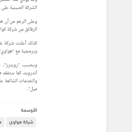
الشركة الصينية على رق
وعلى الرغم من أن هوا
الرقائق من شركة كوال
كذلك أعلنت شركة غو
وبرمجية مع "هواوي"،
وبحسب "رويترز"، س
آندرويد، كما ستفقد ه
والخدمات الشائعة عل
ميل".
الأوسمة
شركة هواوي
ه