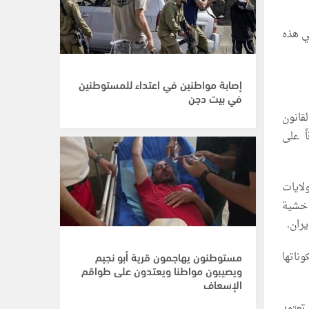
في هذه
إصابة مواطنين في اعتداء للمستوطنين
في بيت دجن
قانون
ً على
 الولايات
ة خشية
ران.
ناتها
مستوطنون يهاجمون قرية أبو نجيم
ويصيبون مواطنا ويعتدون على طواقم
الإسعاف
تعتمد