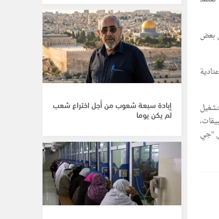
ى بعض
تادية
إِبادة سبعة شعوب من أَجل اختراع شعب
تشغيل
لم يكن يوما
بيقات،
ي "جي