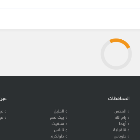
المحافظات
عين
القدس
الخليل
عي
رام الله
بيت لحم
عي
أريحا
سلفيت
قلقيلية
نابلس
طوباس
طولكرم