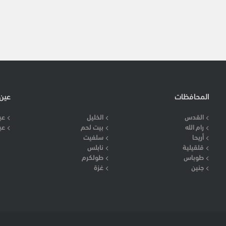
المحافظات
عين
القدس
الخليل
عي
رام الله
بيت لحم
عي
أريحا
سلفيت
قلقيلية
نابلس
طوباس
طولكرم
جنين
غزة