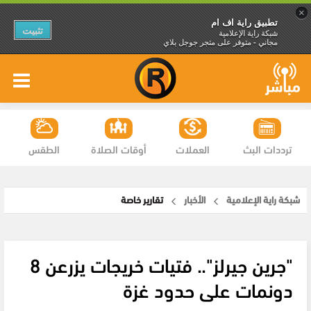
×
تطبيق راية اف ام
تثبيت
شبكة راية الإعلامية
مجاني - متوفر على متجر جوجل بلاي
ترددات البث
العملات
أوقات الصلاة
الطقس
شبكة راية الإعلامية
الأخبار
تقارير خاصة
"جرين جيرلز".. فتيات خريجات يزرعن 8
دونمات على حدود غزة