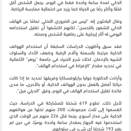
الذكي لمدة ساعة واحدة فقط في اليوم، يجعل الشخص أقل
قلقًا وأكثر رضًا عن الحياة كما يزيد من احتمالية ممارسة الرياضة.
وقال الباحثون إنه "ليس من الضروري التخلي تمامًا عن الهاتف
الذكي للشعور بالتحسن"، لكنهم اكتشفوا أن تقليل استخدامه
اليومي له آثار إيجابية على رفاهية الشخص وصحته.
فقد سبق وأظهرت الدراسات السابقة أن استخدام الهواتف
الذكية مرتبط بالسمنة وآلام الرقبة وضعف الأداء والسلوك
الشبيه بالإدمان، لذلك شرع الخبراء في جامعة "روهر" الألمانية
في تحديد مقدار "الإفراط في استخدام الهاتف".
وأرادت الدكتورة جوليا برايلوفسكايا وفريقها تحديد ما إذا كانت
حياتنا أفضل بالفعل بدون الهواتف الذكية، أو بالأحرى، ما مدى
فائدة تقليل استخدام الهاتف في اليوم، وفق "الديلي ميل".
لأجل ذلك، تطوع 619 شخصًا للمشاركة في الدراسة، حيث
انقسموا إلى ثلاث مجموعات: 200 منهم تخلوا عن هواتفهم
الذكية على مدار أسبوع، بينما قلل 226 منهم من الوقت الذي
استخدموا فيه الجهاز بمقدار ساعة واحدة يوميًا، في حين لم
يغير 193 شخصًا أي شيء في سلوكهم.