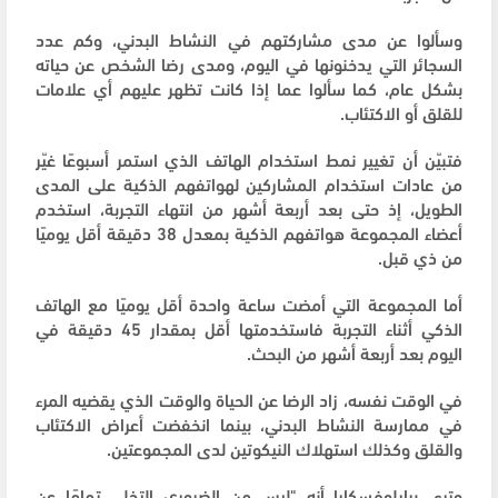
وسألوا عن مدى مشاركتهم في النشاط البدني، وكم عدد
السجائر التي يدخنونها في اليوم، ومدى رضا الشخص عن حياته
بشكل عام، كما سألوا عما إذا كانت تظهر عليهم أي علامات
للقلق أو الاكتئاب.
فتبيّن أن تغيير نمط استخدام الهاتف الذي استمر أسبوعًا غيّر
من عادات استخدام المشاركين لهواتفهم الذكية على المدى
الطويل، إذ حتى بعد أربعة أشهر من انتهاء التجربة، استخدم
أعضاء المجموعة هواتفهم الذكية بمعدل 38 دقيقة أقل يوميًا
من ذي قبل.
أما المجموعة التي أمضت ساعة واحدة أقل يوميًا مع الهاتف
الذكي أثناء التجربة فاستخدمتها أقل بمقدار 45 دقيقة في
اليوم بعد أربعة أشهر من البحث.
في الوقت نفسه، زاد الرضا عن الحياة والوقت الذي يقضيه المرء
في ممارسة النشاط البدني، بينما انخفضت أعراض الاكتئاب
والقلق وكذلك استهلاك النيكوتين لدى المجموعتين.
وترى برايلوفسكايا أنه "ليس من الضروري التخلي تمامًا عن